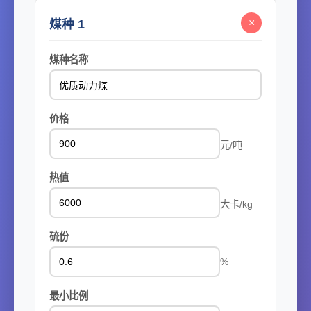
×
煤种 1
煤种名称
价格
元/吨
热值
大卡/kg
硫份
%
最小比例