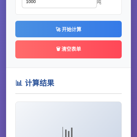
吨
🚀 开始计算
🗑️ 清空表单
📊 计算结果
📊