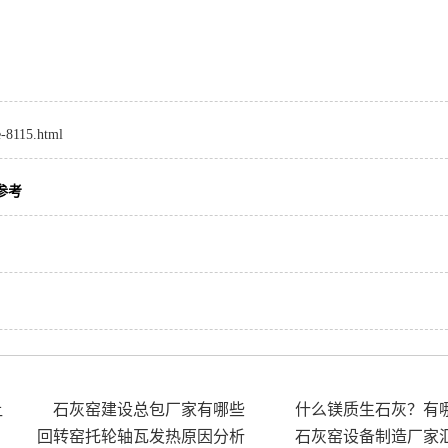
e-8115.html
参考
让
石灰窑建设总包厂家有哪些
什么镁质生石灰？有
回转窑托轮轴瓦发热原因分析
石灰窑设备制造厂家