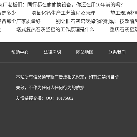
灰厂老板们：同行都在偷偷换设备，你还在用10年前的吗？
价是多少
氢氧化钙生产工艺流程及原理
施工现场材
设备那个厂家质量好
别让旧石灰窑吃掉你的利润：技改前
性
塔式复热石灰竖窑的工作原理是什么
重庆石灰窑
帮助中心
法律声明
网站地图
联系我们
本站所有信息遵守新广告法相关规定，如有违禁词自动
失效，不作为任何人任何行为的依据
友情链接交换：QQ：10175682