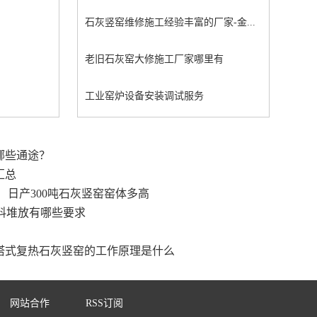
石灰竖窑维修施工经验丰富的厂家-金...
老旧石灰窑大修施工厂家哪里有
工业窑炉设备安装调试服务
哪些通途？
汇总
日产300吨石灰竖窑窑体多高
料堆放有哪些要求
塔式复热石灰竖窑的工作原理是什么
网站合作
RSS订阅