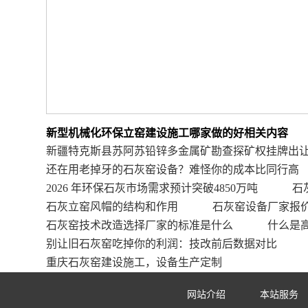
新型机械化环保立窑建设施工哪家做的好相关内容
新疆特克斯县苏阿苏铅锌多金属矿勘查探矿权挂牌出
还在用老掉牙的石灰窑设备？难怪你的成本比同行高
2026 年环保石灰市场需求预计突破4850万吨
石
石灰立窑风帽的结构和作用
石灰窑设备厂家报
石灰窑技术改造选择厂家的标准是什么
什么是
别让旧石灰窑吃掉你的利润：技改前后数据对比
重庆石灰窑建设施工，设备生产定制
网站介绍
本站服务