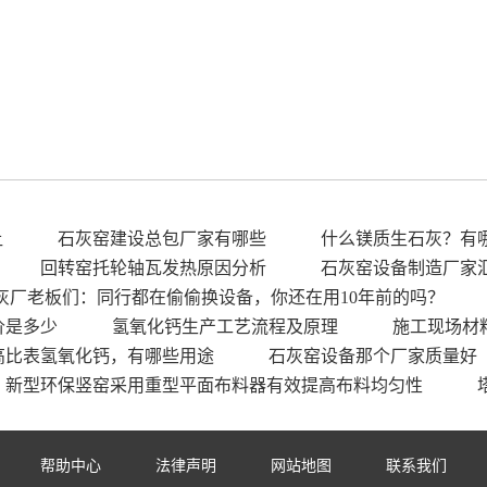
让
石灰窑建设总包厂家有哪些
什么镁质生石灰？有
回转窑托轮轴瓦发热原因分析
石灰窑设备制造厂家
灰厂老板们：同行都在偷偷换设备，你还在用10年前的吗？
价是多少
氢氧化钙生产工艺流程及原理
施工现场材
高比表氢氧化钙，有哪些用途
石灰窑设备那个厂家质量好
新型环保竖窑采用重型平面布料器有效提高布料均匀性
帮助中心
法律声明
网站地图
联系我们