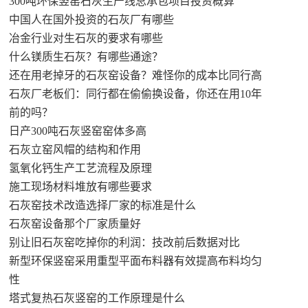
300吨环保竖窑石灰生产线总承包项目投资概算
中国人在国外投资的石灰厂有哪些
冶金行业对生石灰的要求有哪些
什么镁质生石灰？有哪些通途？
还在用老掉牙的石灰窑设备？难怪你的成本比同行高
石灰厂老板们：同行都在偷偷换设备，你还在用10年
前的吗？
日产300吨石灰竖窑窑体多高
石灰立窑风帽的结构和作用
氢氧化钙生产工艺流程及原理
施工现场材料堆放有哪些要求
石灰窑技术改造选择厂家的标准是什么
石灰窑设备那个厂家质量好
别让旧石灰窑吃掉你的利润：技改前后数据对比
新型环保竖窑采用重型平面布料器有效提高布料均匀
性
塔式复热石灰竖窑的工作原理是什么