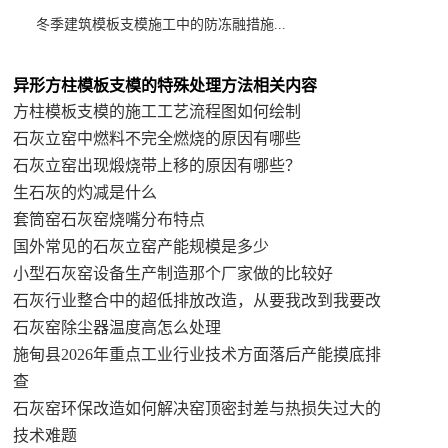
冬季建筑模板支模施工中的防冻融措施...
异形方柱模板支模的特殊处理方法相关内容
方柱模板支模的施工工艺流程图如何绘制
石灰立窑中燃料不完全燃烧的原因有哪些
石灰立窑出现煅烧带上移的原因有哪些？
生石灰的灼减是什么
套筒窑石灰窑烧嘴分布特点
国外常见的石灰立窑产能规模是多少
小型石灰窑设备生产制造那个厂家做的比较好
石灰行业整合中的超低排放改造，从要我改到我要改
石灰窑除尘器温度高怎么处理
施甸县2026年重点工业行业技术方面落后产能摸底排
查
石灰窑环保改造如何解决窑顶密封差与热损失过大的
技术难题