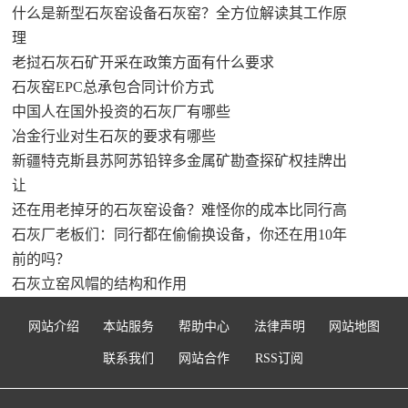
什么是新型石灰窑设备石灰窑？全方位解读其工作原
理
老挝石灰石矿开采在政策方面有什么要求
石灰窑EPC总承包合同计价方式
中国人在国外投资的石灰厂有哪些
冶金行业对生石灰的要求有哪些
新疆特克斯县苏阿苏铅锌多金属矿勘查探矿权挂牌出
让
还在用老掉牙的石灰窑设备？难怪你的成本比同行高
石灰厂老板们：同行都在偷偷换设备，你还在用10年
前的吗？
石灰立窑风帽的结构和作用
网站介绍
本站服务
帮助中心
法律声明
网站地图
联系我们
网站合作
RSS订阅