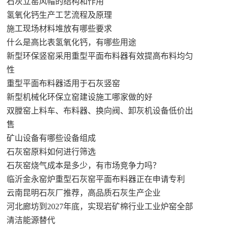
石灰立窑风帽的结构和作用
氢氧化钙生产工艺流程及原理
施工现场材料堆放有哪些要求
什么是高比表氢氧化钙，有哪些用途
新型环保竖窑采用重型平面布料器有效提高布料均匀
性
重型平面布料器适用于石灰竖窑
新型机械化环保立窑建设施工哪家做的好
双膛窑上料车、布料器、换向阀、卸灰机设备低价出
售
矿山设备有哪些设备组成
石灰窑原料如何进行筛选
石灰窑烧气成本是多少，有市场竞争力吗？
临沂金永窑炉重型石灰窑平面布料器正在申请专利
云南昆明石灰厂推荐，高品质石灰生产企业
河北廊坊到2027年底，实现岩矿棉行业工业炉窑全部
清洁能源替代