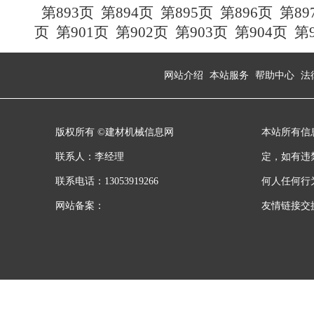
第893页
第894页
第895页
第896页
第89
页
第901页
第902页
第903页
第904页
第
网站介绍
本站服务
帮助中心
法
版权所有 ©建材机械信息网
本站所有信
联系人：李经理
定，如有违
联系电话：13053919266
何人任何行
网站备案：
友情链接交换：