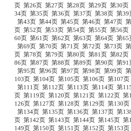
页
第26页
第27页
第28页
第29页
第30页
34页
第35页
第36页
第37页
第38页
第39
第43页
第44页
第45页
第46页
第47页
第
页
第52页
第53页
第54页
第55页
第56页
60页
第61页
第62页
第63页
第64页
第65
第69页
第70页
第71页
第72页
第73页
第
页
第78页
第79页
第80页
第81页
第82页
86页
第87页
第88页
第89页
第90页
第91
第95页
第96页
第97页
第98页
第99页
第
103页
第104页
第105页
第106页
第107页
第111页
第112页
第113页
第114页
第11
页
第119页
第120页
第121页
第122页
第
126页
第127页
第128页
第129页
第130页
第134页
第135页
第136页
第137页
第13
页
第142页
第143页
第144页
第145页
第
149页
第150页
第151页
第152页
第153页