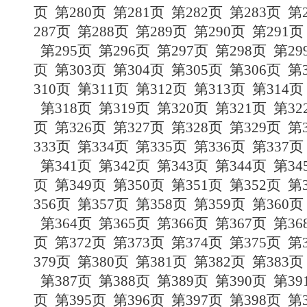
页
第280页
第281页
第282页
第283页
第
287页
第288页
第289页
第290页
第291页
第295页
第296页
第297页
第298页
第29
页
第303页
第304页
第305页
第306页
第
310页
第311页
第312页
第313页
第314页
第318页
第319页
第320页
第321页
第32
页
第326页
第327页
第328页
第329页
第
333页
第334页
第335页
第336页
第337页
第341页
第342页
第343页
第344页
第34
页
第349页
第350页
第351页
第352页
第
356页
第357页
第358页
第359页
第360页
第364页
第365页
第366页
第367页
第36
页
第372页
第373页
第374页
第375页
第
379页
第380页
第381页
第382页
第383页
第387页
第388页
第389页
第390页
第39
页
第395页
第396页
第397页
第398页
第