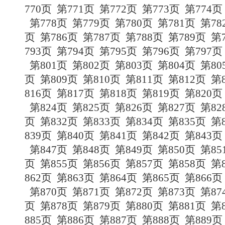
770页
第771页
第772页
第773页
第774页
第778页
第779页
第780页
第781页
第78
页
第786页
第787页
第788页
第789页
第
793页
第794页
第795页
第796页
第797页
第801页
第802页
第803页
第804页
第80
页
第809页
第810页
第811页
第812页
第
816页
第817页
第818页
第819页
第820页
第824页
第825页
第826页
第827页
第82
页
第832页
第833页
第834页
第835页
第
839页
第840页
第841页
第842页
第843页
第847页
第848页
第849页
第850页
第85
页
第855页
第856页
第857页
第858页
第
862页
第863页
第864页
第865页
第866页
第870页
第871页
第872页
第873页
第87
页
第878页
第879页
第880页
第881页
第
885页
第886页
第887页
第888页
第889页