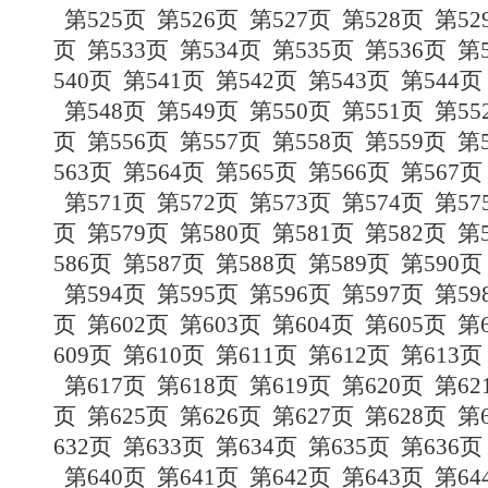
第525页
第526页
第527页
第528页
第52
页
第533页
第534页
第535页
第536页
第
540页
第541页
第542页
第543页
第544页
第548页
第549页
第550页
第551页
第55
页
第556页
第557页
第558页
第559页
第
563页
第564页
第565页
第566页
第567页
第571页
第572页
第573页
第574页
第57
页
第579页
第580页
第581页
第582页
第
586页
第587页
第588页
第589页
第590页
第594页
第595页
第596页
第597页
第59
页
第602页
第603页
第604页
第605页
第
609页
第610页
第611页
第612页
第613页
第617页
第618页
第619页
第620页
第62
页
第625页
第626页
第627页
第628页
第
632页
第633页
第634页
第635页
第636页
第640页
第641页
第642页
第643页
第64