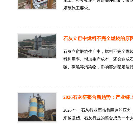
施工、验收收尾的递进顺序绘制，做
规范施工要求。
石灰立窑中燃料不完全燃烧的原
石灰立窑煅烧生产中，燃料不完全燃
料利用率、增加生产成本，还会造成
碳、碳黑等污染物，影响窑炉稳定运
2026石灰窑整合新趋势：产业
2026 年，石灰行业面临着巨达的压
来越激烈。石灰行业的整合成为一个