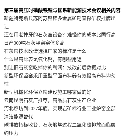
第三届高压时磷酸铁锂与锰系新能源技术会议相关内容
新疆特克斯县苏阿苏铅锌多金属矿勘查探矿权挂牌出
让
还在用老掉牙的石灰窑设备？难怪你的成本比同行高
日产300吨石灰竖窑窑体多高
石灰窑技术改造选择厂家的标准是什么
什么是高比表氢氧化钙，有哪些用途
别让旧石灰窑吃掉你的利润：技改前后数据对比
新型环保竖窑采用重型平面布料器有效提高布料均匀
性
新型机械化环保立窑建设施工哪家做的好
云南昆明石灰厂推荐，高品质石灰生产企业
河北廊坊到2027年底，实现岩矿棉行业工业炉窑全部
清洁能源替代
碳排放指标收紧，石灰煅烧过程二氧化碳排放面临履
约压力