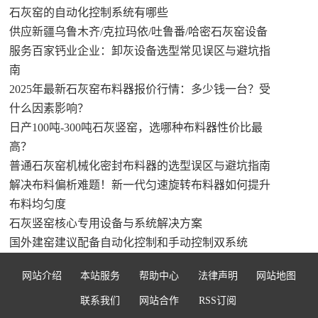
石灰窑的自动化控制系统有哪些
供应新疆乌鲁木齐/克拉玛依/吐鲁番/哈密石灰窑设备
服务百家钙业企业：卸灰设备选型常见误区与避坑指
南
2025年最新石灰窑布料器报价行情：多少钱一台？受
什么因素影响？
日产100吨-300吨石灰竖窑，选哪种布料器性价比最
高？
普通石灰窑机械化密封布料器的选型误区与避坑指南
解决布料偏析难题！新一代匀速旋转布料器如何提升
布料均匀度
石灰竖窑核心专用设备与系统解决方案
国外建窑建议配备自动化控制和手动控制双系统
网站介绍
本站服务
帮助中心
法律声明
网站地图
联系我们
网站合作
RSS订阅