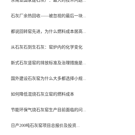
东南亚国家建石灰厂：最大的技术问题...
石灰厂余热回收——被忽视的最后一块...
都说回转窑先进，为什么燃料成本居高...
从石灰石到生石灰：窑炉内的化学变化
新式石灰竖窑的排放标准及治理措施是...
国外建设石灰窑为什么大多都选择小规...
如何降低混烧石灰立窑的燃料成本
节能环保气烧石灰窑生产目前面临的问...
日产200吨石灰窑项目总报价及投资...