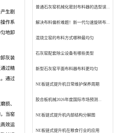
普通石灰窑机械化密封布料器的选型误...
会产生剧
和操作系
解决布料偏析难题！新一代匀速旋转布...
均匀地卸
混烧立窑的布料方式哪种最均匀
石灰窑配套除尘设备有哪些类型
的卸灰装
板通过精
新型石灰窑平面布料器布料更均匀
象。通过
NE板链式提升机日常维护保养周期
胶合板机械2026年度国际市场预测...
度磨损、
如，当窑
NE板链式提升机内部结构分解图
能高效运
NE板链式提升机在粮食行业的应用