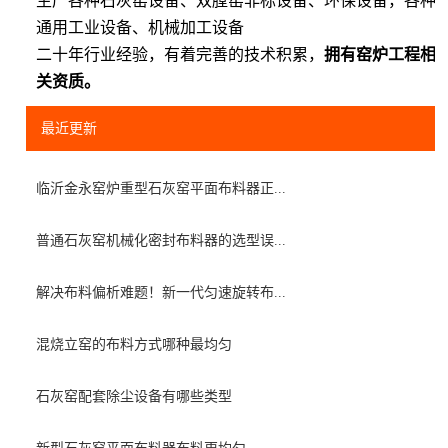
生产各种石灰窑设备、双膛窑非标设备、环保设备，各种
通用工业设备、机械加工设备
二十年行业经验，有着完善的技术积累，
拥有窑炉工程相
关资质。
最近更新
临沂金永窑炉重型石灰窑平面布料器正...
普通石灰窑机械化密封布料器的选型误...
解决布料偏析难题！新一代匀速旋转布...
混烧立窑的布料方式哪种最均匀
石灰窑配套除尘设备有哪些类型