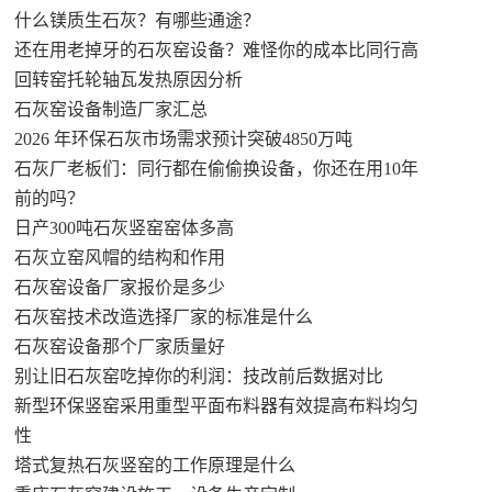
什么镁质生石灰？有哪些通途？
还在用老掉牙的石灰窑设备？难怪你的成本比同行高
回转窑托轮轴瓦发热原因分析
石灰窑设备制造厂家汇总
2026 年环保石灰市场需求预计突破4850万吨
石灰厂老板们：同行都在偷偷换设备，你还在用10年
前的吗？
日产300吨石灰竖窑窑体多高
石灰立窑风帽的结构和作用
石灰窑设备厂家报价是多少
石灰窑技术改造选择厂家的标准是什么
石灰窑设备那个厂家质量好
别让旧石灰窑吃掉你的利润：技改前后数据对比
新型环保竖窑采用重型平面布料器有效提高布料均匀
性
塔式复热石灰竖窑的工作原理是什么