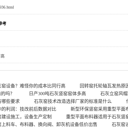
8936.html
参考
行高
灰窑设备？难怪你的成本比同行高
回转窑托轮轴瓦发热原
前的吗？
日产300吨石灰竖窑窑体多高
石灰立窑风帽
有哪些要求
石灰窑技术改造选择厂家的标准是什么
你的利润：技改前后数据对比
新型环保竖窑采用重型平面
窑建设施工，设备生产定制
重型平面布料器适用于石灰竖
窑上料车、布料器、换向阀、卸灰机设备低价出售
石灰窑