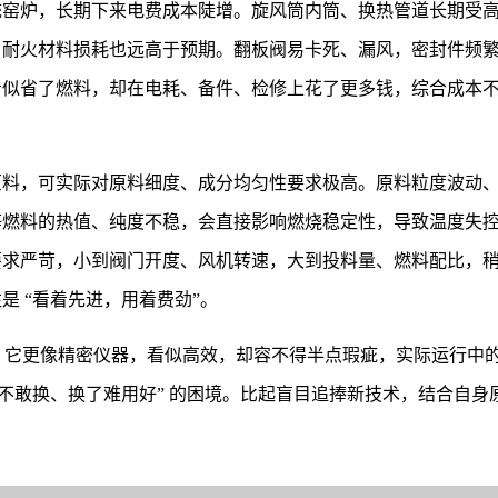
统窑炉，长期下来电费成本陡增。旋风筒内筒、换热管道长期受
，耐火材料损耗也远高于预期。翻板阀易卡死、漏风，密封件频
看似省了燃料，却在电耗、备件、检修上花了更多钱，综合成本
原料，可实际对原料细度、成分均匀性要求极高。原料粒度波动
等燃料的热值、纯度不稳，会直接影响燃烧稳定性，导致温度失
要求严苛，小到阀门开度、风机转速，大到投料量、燃料配比，
 “看着先进，用着费劲”。
”。它更像精密仪器，看似高效，却容不得半点瑕疵，实际运行中
换不敢换、换了难用好” 的困境。比起盲目追捧新技术，结合自身