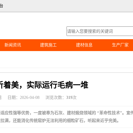
台
新闻资讯
建筑施工
建材信息
生产厂家
听着美，实际运行毛病一堆
网
日期：2026-04-08
浏览次数：
319
次
适应性强等优势，一度被奉为石灰、建材煅烧领域的 “革命性技术”。宣
性拉满，还能消化传统窑炉无法利用的细粒矿石，听起来近乎完美。