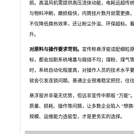
损。高温风机需提供高压流体动能，电耗远超传
与物料冲刷，磨损极快，内筒挂片数月就需更换
不仅降低换热效率，还让粉尘外溢、环保超标。
升。
对原料与操作要求苛刻。
宣传称悬浮窑适配细粒
标，都会加剧系统堵塞与煅烧不均；煤粉、煤气
时，系统自动化程度高，对操作人员的技术水平
就会引发连锁问题。普通企业很难稳定把控，往往是
悬浮窑并非毫无优势，但远非宣传中那般 “万能
质量、损耗、操作等问题，让多数企业陷入 “想
规模、运维能力选窑型，才是更务实的选择。