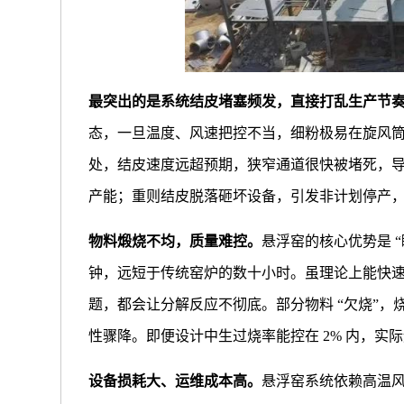
最突出的是系统结皮堵塞频发，直接打乱生产节
态，一旦温度、风速把控不当，细粉极易在旋风
处，结皮速度远超预期，狭窄通道很快被堵死，
产能；重则结皮脱落砸坏设备，引发非计划停产
物料煅烧不均，质量难控。
悬浮窑的核心优势是 
钟，远短于传统窑炉的数十小时。虽理论上能快
题，都会让分解反应不彻底。部分物料 “欠烧”，
性骤降。即便设计中生过烧率能控在 2% 内，实
设备损耗大、运维成本高。
悬浮窑系统依赖高温