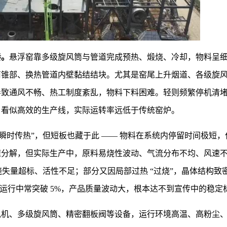
奏。
悬浮窑靠多级旋风筒与管道完成预热、煅烧、冷却，物料呈
筒锥部、换热管道内壁黏结结块。尤其是窑尾上升烟道、各级旋
导致通风不畅、热工制度紊乱，物料下料困难。轻则频繁停机清
，看似高效的生产线，实际运转率远低于传统窑炉。
“瞬时传热”，但短板也藏于此 —— 物料在系统内停留时间极短，
速分解，但实际生产中，原料易烧性波动、气流分布不均、风速
烧失量超标、活性不足；部分又因局部过热 “过烧”，晶体结构致
际运行中常突破 5%，产品质量波动大，根本达不到宣传中的稳定
风机、多级旋风筒、精密翻板阀等设备，运行环境高温、高粉尘