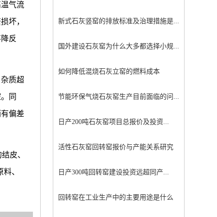
高温气流
繁损坏，
新式石灰竖窑的排放标准及治理措施是...
不降反
国外建设石灰窑为什么大多都选择小规...
如何降低混烧石灰立窑的燃料成本
、杂质超
控。同
节能环保气烧石灰窑生产目前面临的问...
稍有偏差
日产200吨石灰窑项目总报价及投资...
活性石灰窑回转窑报价与产能关系研究
的结皮、
原料、
日产300吨回转窑建设投资远超同产...
回转窑在工业生产中的主要用途是什么