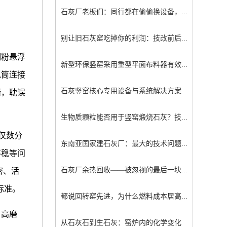
石灰厂老板们：同行都在偷偷换设备，...
别让旧石灰窑吃掉你的利润：技改前后...
细粉悬浮
新型环保竖窑采用重型平面布料器有效...
风筒连接
石灰竖窑核心专用设备与系统解决方案
堵，耽误
生物质颗粒能否用于竖窑煅烧石灰？技...
仅数分
东南亚国家建石灰厂：最大的技术问题...
不稳等问
石灰厂余热回收——被忽视的最后一块...
密、活
标准。
都说回转窑先进，为什么燃料成本居高...
、高磨
从石灰石到生石灰：窑炉内的化学变化