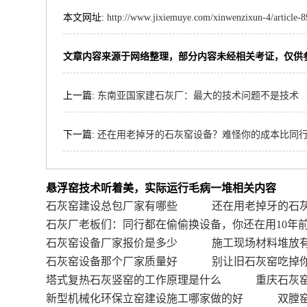
本文网址:
http://www.jixiemuye.com/xinwenzixun-4/article-
文章内容来源于网络整理，部分内容未经相关考证，仅供
上一篇:
东南亚国家建石灰厂：最大的技术问题不是技术
下一篇:
还在用老掉牙的石灰窑设备？难怪你的成本比同
悬浮窑技术听着美，实际运行毛病一堆相关内容
石灰窑建设总包厂家有哪些
还在用老掉牙的石
石灰厂老板们：同行都在偷偷换设备，你还在用10年
石灰窑设备厂家报价是多少
施工现场材料堆放
石灰窑设备那个厂家质量好
别让旧石灰窑吃掉
塔式复热石灰竖窑的工作原理是什么
重庆石灰
新型机械化环保立窑建设施工哪家做的好
双膛