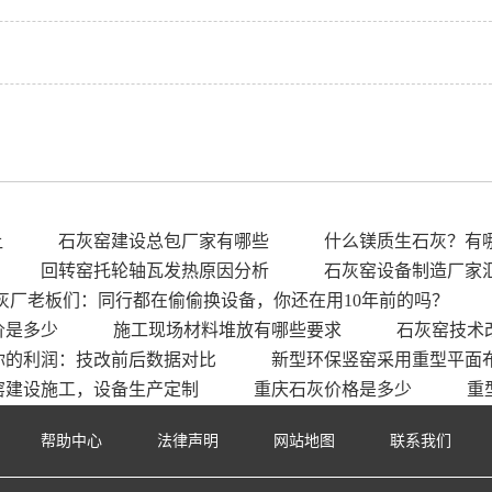
让
石灰窑建设总包厂家有哪些
什么镁质生石灰？有
回转窑托轮轴瓦发热原因分析
石灰窑设备制造厂家
灰厂老板们：同行都在偷偷换设备，你还在用10年前的吗？
价是多少
施工现场材料堆放有哪些要求
石灰窑技术
你的利润：技改前后数据对比
新型环保竖窑采用重型平面
窑建设施工，设备生产定制
重庆石灰价格是多少
重
帮助中心
法律声明
网站地图
联系我们