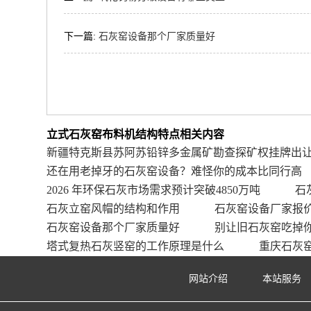
下一篇:
石灰窑设备那个厂家质量好
立式石灰窑布料机结构特点相关内容
新疆特克斯县苏阿苏铅锌多金属矿勘查探矿权挂牌出
还在用老掉牙的石灰窑设备？难怪你的成本比同行高
2026 年环保石灰市场需求预计突破4850万吨
石
石灰立窑风帽的结构和作用
石灰窑设备厂家报
石灰窑设备那个厂家质量好
别让旧石灰窑吃掉
塔式复热石灰竖窑的工作原理是什么
重庆石灰
网站介绍
本站服务