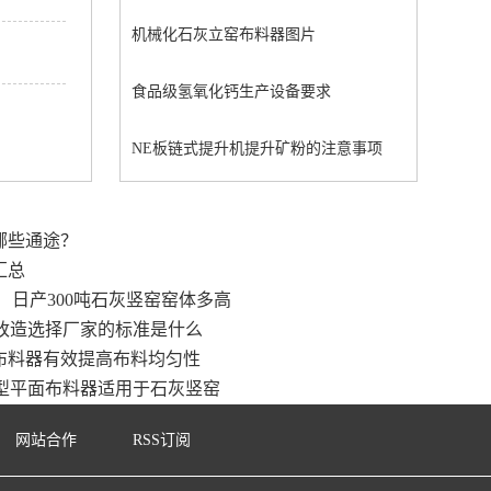
机械化石灰立窑布料器图片
食品级氢氧化钙生产设备要求
NE板链式提升机提升矿粉的注意事项
哪些通途？
汇总
日产300吨石灰竖窑窑体多高
改造选择厂家的标准是什么
布料器有效提高布料均匀性
型平面布料器适用于石灰竖窑
网站合作
RSS订阅