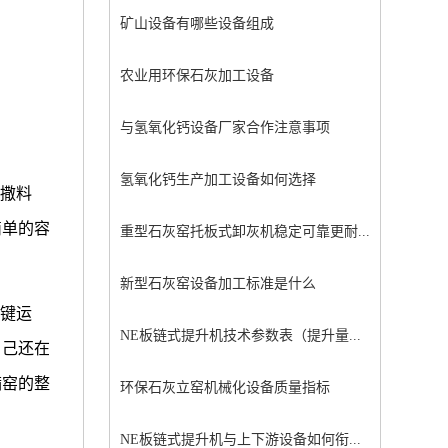
矿山设备有哪些设备组成
农业用环保石灰加工设备
与氢氧化钙设备厂家合作注意事项
氢氧化钙生产加工设备如何选择
为撒料
简单的容
重型石灰窑托板式卸灰机稳定可靠更耐...
新型石灰窑设备加工标准是什么
关键运
NE板链式提升机技术参数表（提升量...
自己还在
满窑的整
环保石灰立窑机械化设备质量指标
NE板链式提升机与上下游设备如何衔...