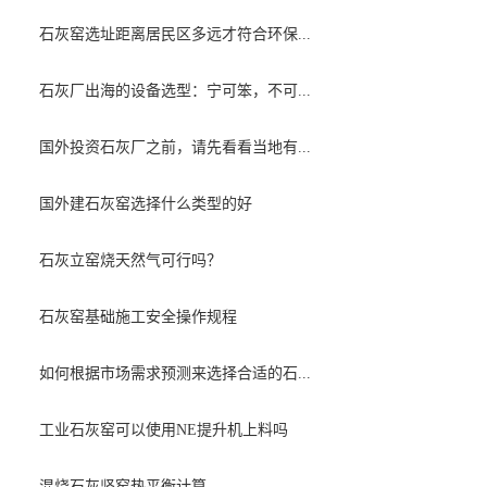
石灰窑选址距离居民区多远才符合环保...
石灰厂出海的设备选型：宁可笨，不可...
国外投资石灰厂之前，请先看看当地有...
国外建石灰窑选择什么类型的好
石灰立窑烧天然气可行吗？
石灰窑基础施工安全操作规程
如何根据市场需求预测来选择合适的石...
工业石灰窑可以使用NE提升机上料吗
混烧石灰竖窑热平衡计算