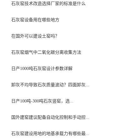
石灰窑技术改造选择厂家的标准是什么
石灰窑设备用在哪些地方
在国外可以建设土窑吗？
石灰窑烟气中二氧化碳分离收集方法
日产1000吨石灰窑设计参数详解
卸灰不均导致石灰质量波动？四面卸灰...
日产100吨-300吨石灰竖窑，选...
国外建窑建议配备自动化控制和手动控...
石灰窑建设用地的地基承载力有哪些最...