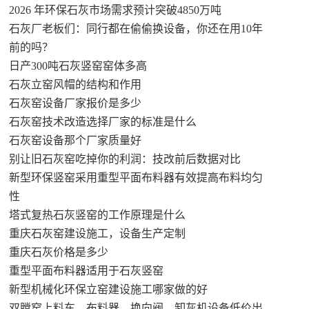
2026 年环保石灰市场需求预计突破4850万吨
石灰厂老板们：同行都在偷偷换设备，你还在用10年
前的吗？
日产300吨石灰竖窑窑体多高
石灰立窑风帽的结构和作用
石灰窑设备厂家报价是多少
石灰窑技术改造选择厂家的标准是什么
石灰窑设备那个厂家质量好
别让旧石灰窑吃掉你的利润：技改前后数据对比
新型环保竖窑采用重型平面布料器有效提高布料均匀
性
塔式复热石灰竖窑的工作原理是什么
重庆石灰窑建设施工，设备生产定制
重庆石灰价格是多少
重型平面布料器适用于石灰竖窑
新型机械化环保立窑建设施工哪家做的好
双膛窑上料车、布料器、换向阀、卸灰机设备低价出