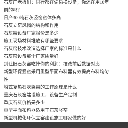
石灰厂老板们：同行都在偷偷换设备，你还在用10年
前的吗？
日产300吨石灰竖窑窑体多高
石灰立窑风帽的结构和作用
石灰窑设备厂家报价是多少
施工现场材料堆放有哪些要求
石灰窑技术改造选择厂家的标准是什么
石灰窑设备那个厂家质量好
别让旧石灰窑吃掉你的利润：技改前后数据对比
新型环保竖窑采用重型平面布料器有效提高布料均匀
性
塔式复热石灰竖窑的工作原理是什么
重庆石灰窑建设施工，设备生产定制
重庆石灰价格是多少
重型平面布料器适用于石灰竖窑
新型机械化环保立窑建设施工哪家做的好