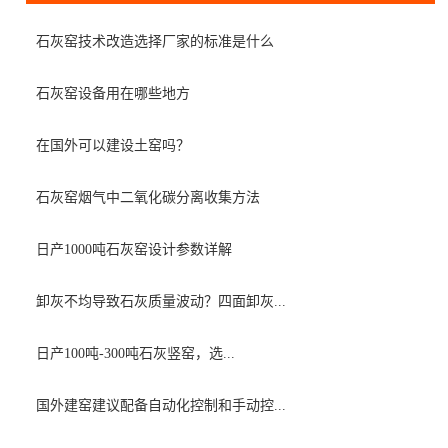
石灰窑技术改造选择厂家的标准是什么
石灰窑设备用在哪些地方
在国外可以建设土窑吗？
石灰窑烟气中二氧化碳分离收集方法
日产1000吨石灰窑设计参数详解
卸灰不均导致石灰质量波动？四面卸灰...
日产100吨-300吨石灰竖窑，选...
国外建窑建议配备自动化控制和手动控...