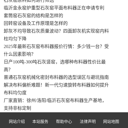
石灰窑原料如何进行筛选
临沂金永窑炉重型石灰窑平面布料器正在申请专利
套筒窑石灰窑的结构是怎样的
回转窑设备及工作原理是怎样的
卸灰不均导致石灰质量波动？四面卸灰机实现窑内料
柱均匀下降
2025年最新石灰窑布料器报价行情：多少钱一台？受
什么因素影响？
日产100吨-300吨石灰竖窑，选哪种布料器性价比最
高？
普通石灰窑机械化密封布料器的选型误区与避坑指南
解决布料偏析难题！新一代匀速旋转布料器如何提升
布料均匀度
厂家直销：徐州/洛阳/临沂石灰窑布料器生产基地，
支持非标定制
网站介绍
本站服务
帮助中心
法律声明
网站地图