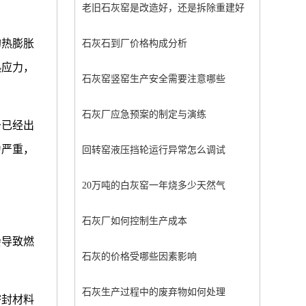
老旧石灰窑是改造好，还是拆除重建好
的热膨胀
石灰石到厂价格构成分析
热应力，
石灰窑竖窑生产安全需要注意哪些
石灰厂应急预案的制定与演练
于已经出
为严重，
回转窑液压挡轮运行异常怎么调试
20万吨的白灰窑一年烧多少天然气
石灰厂如何控制生产成本
会导致燃
石灰的价格受哪些因素影响
石灰生产过程中的废弃物如何处理
密封材料