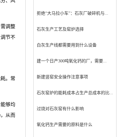
充分、风
拒绝“大马拉小车”：石灰厂破碎机与...
，需调整
石灰生产工艺及窑炉选择
量调节不
白灰生产线都需要用到什么设备
建一个日产300吨氧化钙的厂，需要...
新建竖窑安全操作注意事项
能耗。常
石灰窑炉的能耗成本占生产总成本的比...
后能够均
过烧对石灰窑有什么影响
畅，从而
氧化钙生产需要的原料是什么