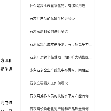
什么是高比表氢氧化钙，有哪些用途
石灰厂产品的运输半径是多少
石灰窑原料如何进行筛选
石灰窑烧气成本是多少，有市场竞争力...
石灰厂运输半径受限，如何扩大销售区...
断方法和
的措施进
多条石灰窑生产线集中布置时，间距应...
石灰立窑看火工如何看火
石灰窑操作人员的技能水平对产能有何...
过高或过
石灰窑设备老化对产能和产品质量有何...