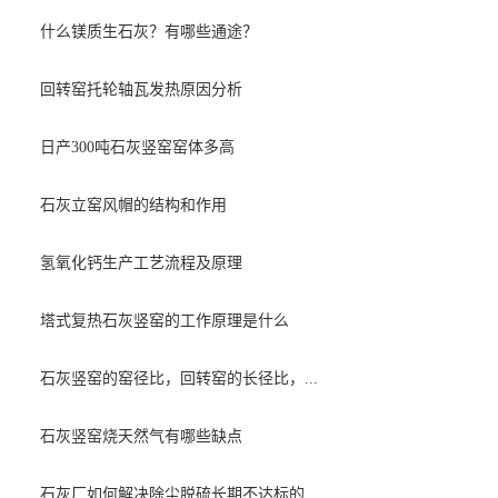
什么镁质生石灰？有哪些通途？
回转窑托轮轴瓦发热原因分析
日产300吨石灰竖窑窑体多高
石灰立窑风帽的结构和作用
氢氧化钙生产工艺流程及原理
塔式复热石灰竖窑的工作原理是什么
石灰竖窑的窑径比，回转窑的长径比，...
石灰竖窑烧天然气有哪些缺点
石灰厂如何解决除尘脱硫长期不达标的...