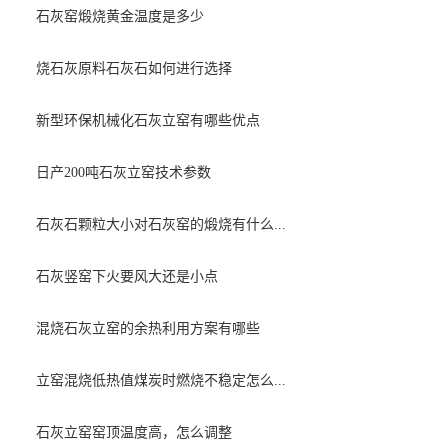
石灰窑煅烧黄金温度是多少
烧石灰原料石灰石如何进行选择
新型环保机械化石灰立窑有哪些优点
日产200吨石灰立窑技术参数
石灰石颗粒大小对石灰窑的煅烧有什么...
石灰竖窑下火要风大还是小点
混烧石灰立窑的余热利用方案有哪些
立窑混烧低热值煤炭时燃烧不稳定怎么...
石灰立窑窑顶温度高，怎么调整