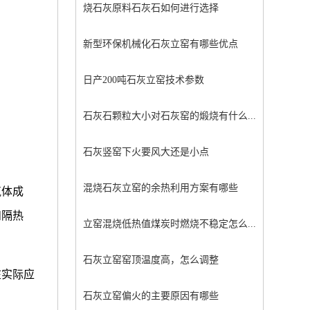
烧石灰原料石灰石如何进行选择
新型环保机械化石灰立窑有哪些优点
日产200吨石灰立窑技术参数
石灰石颗粒大小对石灰窑的煅烧有什么...
石灰竖窑下火要风大还是小点
混烧石灰立窑的余热利用方案有哪些
气体成
和隔热
立窑混烧低热值煤炭时燃烧不稳定怎么...
石灰立窑窑顶温度高，怎么调整
在实际应
石灰立窑偏火的主要原因有哪些