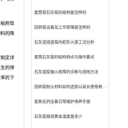
套筒窑石灰窑的结构是怎样的
料粘附现
回转窑设备及工作原理是怎样的
物料的降
石灰混烧竖窑内蛇形火道工况分析
。
套筒石灰窑的结构特点与操作要点
过制定详
发生的停
石灰竖窑偏火故障的诊断与排除方法
效率的下
回转窑耐火材料如何选型以延长使用寿...
氢氧化钙设备日常维护保养手册
石灰窑煅烧黄金温度是多少