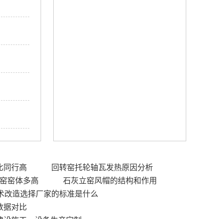
比同行高
回转窑托轮轴瓦发热原因分析
竖窑窑体多高
石灰立窑风帽的结构和作用
术改造选择厂家的标准是什么
数据对比