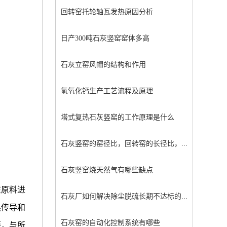
回转窑托轮轴瓦发热原因分析
日产300吨石灰竖窑窑体多高
石灰立窑风帽的结构和作用
氢氧化钙生产工艺流程及原理
塔式复热石灰竖窑的工作原理是什么
石灰竖窑的窑径比，回转窑的长径比，...
石灰竖窑烧天然气有哪些缺点
在原料进
石灰厂如何解决除尘脱硫长期不达标的...
热传导和
石灰窑的自动化控制系统有哪些
要，与所