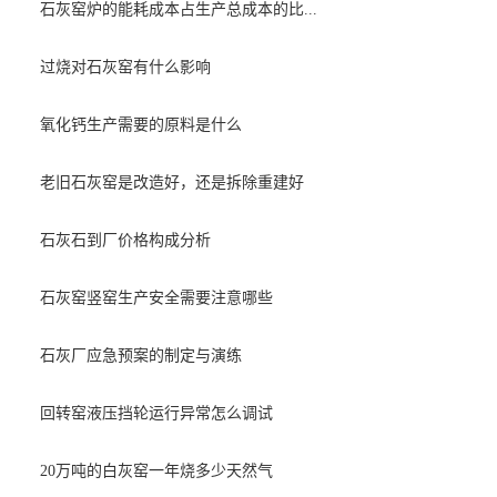
石灰窑炉的能耗成本占生产总成本的比...
过烧对石灰窑有什么影响
氧化钙生产需要的原料是什么
老旧石灰窑是改造好，还是拆除重建好
石灰石到厂价格构成分析
石灰窑竖窑生产安全需要注意哪些
石灰厂应急预案的制定与演练
回转窑液压挡轮运行异常怎么调试
20万吨的白灰窑一年烧多少天然气