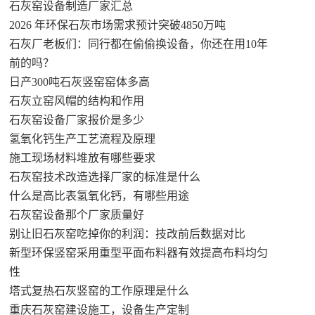
石灰窑设备制造厂家汇总
2026 年环保石灰市场需求预计突破4850万吨
石灰厂老板们：同行都在偷偷换设备，你还在用10年
前的吗？
日产300吨石灰竖窑窑体多高
石灰立窑风帽的结构和作用
石灰窑设备厂家报价是多少
氢氧化钙生产工艺流程及原理
施工现场材料堆放有哪些要求
石灰窑技术改造选择厂家的标准是什么
什么是高比表氢氧化钙，有哪些用途
石灰窑设备那个厂家质量好
别让旧石灰窑吃掉你的利润：技改前后数据对比
新型环保竖窑采用重型平面布料器有效提高布料均匀
性
塔式复热石灰竖窑的工作原理是什么
重庆石灰窑建设施工，设备生产定制