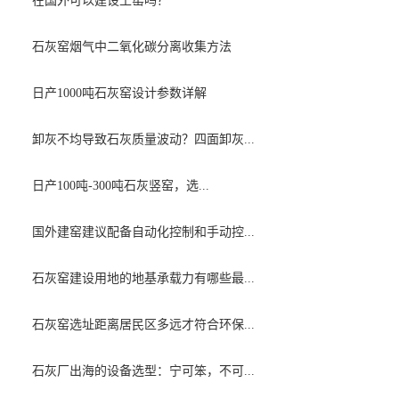
在国外可以建设土窑吗？
石灰窑烟气中二氧化碳分离收集方法
日产1000吨石灰窑设计参数详解
卸灰不均导致石灰质量波动？四面卸灰...
日产100吨-300吨石灰竖窑，选...
国外建窑建议配备自动化控制和手动控...
石灰窑建设用地的地基承载力有哪些最...
石灰窑选址距离居民区多远才符合环保...
石灰厂出海的设备选型：宁可笨，不可...