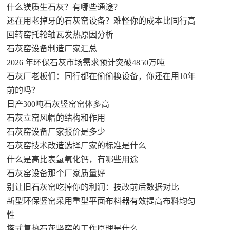
什么镁质生石灰？有哪些通途？
还在用老掉牙的石灰窑设备？难怪你的成本比同行高
回转窑托轮轴瓦发热原因分析
石灰窑设备制造厂家汇总
2026 年环保石灰市场需求预计突破4850万吨
石灰厂老板们：同行都在偷偷换设备，你还在用10年
前的吗？
日产300吨石灰竖窑窑体多高
石灰立窑风帽的结构和作用
石灰窑设备厂家报价是多少
石灰窑技术改造选择厂家的标准是什么
什么是高比表氢氧化钙，有哪些用途
石灰窑设备那个厂家质量好
别让旧石灰窑吃掉你的利润：技改前后数据对比
新型环保竖窑采用重型平面布料器有效提高布料均匀
性
塔式复热石灰竖窑的工作原理是什么