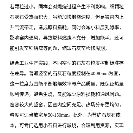
若颗粒过小，同样会对煅烧过程产生不利影响。细颗粒
石灰石受热面积大，虽能加快煅烧速度，但易被窑内上
升气流带走，造成原料损耗，同时会减小料层孔隙率，
影响窑内通风，导致燃料燃烧不充分，增加能耗，还可
能引发窑壁结瘤等问题，缩短石灰窑检修周期。
结合工业生产实践，不同窑型的石灰石粒度控制标准存
在差异。普通竖窑的石灰石粒度控制在40-80mm为宜，
这一粒度范围能平衡煅烧效率与产品质量，既保证热量
顺利传递，避免生烧，又能减少原料损耗和通风问题。
窑容较大的竖窑，因窑内空间充足、热场分布更均匀，
粒度可适当放宽至50-150mm。此外，为节约石灰石成
本，可专门选用小石料进行煅烧，合理利用资源，实现