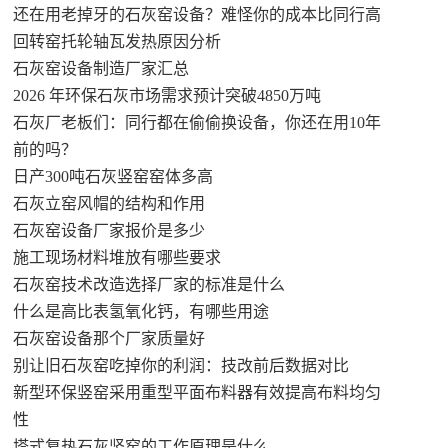
还在用老掉牙的石灰窑设备？难怪你的成本比同行高
回转窑托轮轴瓦发热原因分析
石灰窑设备制造厂家汇总
2026 年环保石灰市场需求预计突破4850万吨
石灰厂老板们：同行都在偷偷换设备，你还在用10年
前的吗？
日产300吨石灰竖窑窑体多高
石灰立窑风帽的结构和作用
石灰窑设备厂家报价是多少
施工现场材料堆放有哪些要求
石灰窑技术改造选择厂家的标准是什么
什么是高比表氢氧化钙，有哪些用途
石灰窑设备那个厂家质量好
别让旧石灰窑吃掉你的利润：技改前后数据对比
新型环保竖窑采用重型平面布料器有效提高布料均匀
性
塔式复热石灰竖窑的工作原理是什么