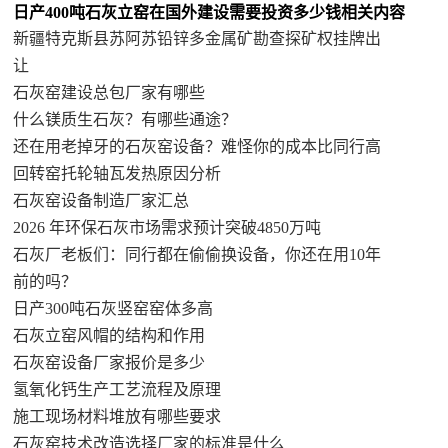
日产400吨石灰立窑在国外建设需要投资多少钱相关内容
新疆特克斯县苏阿苏铅锌多金属矿勘查探矿权挂牌出
让
石灰窑建设总包厂家有哪些
什么镁质生石灰？有哪些通途？
还在用老掉牙的石灰窑设备？难怪你的成本比同行高
回转窑托轮轴瓦发热原因分析
石灰窑设备制造厂家汇总
2026 年环保石灰市场需求预计突破4850万吨
石灰厂老板们：同行都在偷偷换设备，你还在用10年
前的吗？
日产300吨石灰竖窑窑体多高
石灰立窑风帽的结构和作用
石灰窑设备厂家报价是多少
氢氧化钙生产工艺流程及原理
施工现场材料堆放有哪些要求
石灰窑技术改造选择厂家的标准是什么