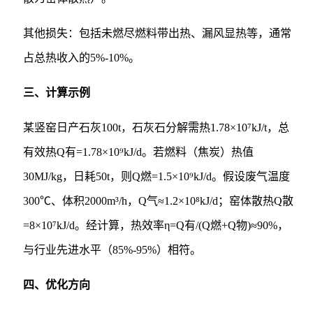
其他损失：包括未燃尽燃料带出热、漏风显热等，通常
占总热收入的5%-10%。
三、计算示例
某竖窑日产石灰100t，石灰石分解需热1.78×10⁷kJ/t，总
有效热Q有=1.78×10⁹kJ/d。若燃料（焦炭）热值
30MJ/kg，日耗50t，则Q燃=1.5×10⁹kJ/d。假设废气温度
300℃、体积2000m³/h，Q气≈1.2×10⁸kJ/d；窑体散热Q散
=8×10⁷kJ/d。经计算，热效率η=Q有/(Q燃+Q物)≈90%，
与行业先进水平（85%-95%）相符。
四、优化方向