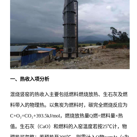
一、热收入项分析
混烧竖窑的热收入主要包括燃料燃烧放热、生石灰及燃
料带入的物理热。以焦炭为燃料时，碳完全燃烧反应为
C+O₂=CO₂+393.5kJ/mol，燃烧放热量Q燃=燃料量×热
值。生石灰（CaO）和燃料的入窑温度若按25℃计，物