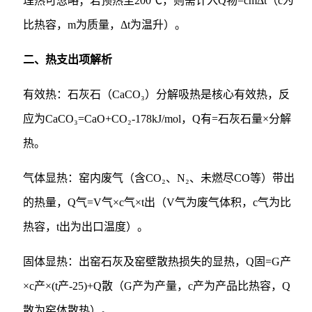
理热可忽略；若预热至200℃，则需计入Q物=cmΔt（c为
比热容，m为质量，Δt为温升）。
二、热支出项解析
有效热：石灰石（CaCO₃）分解吸热是核心有效热，反
应为CaCO₃=CaO+CO₂-178kJ/mol，Q有=石灰石量×分解
热。
气体显热：窑内废气（含CO₂、N₂、未燃尽CO等）带出
的热量，Q气=V气×c气×t出（V气为废气体积，c气为比
热容，t出为出口温度）。
固体显热：出窑石灰及窑壁散热损失的显热，Q固=G产
×c产×(t产-25)+Q散（G产为产量，c产为产品比热容，Q
散为窑体散热）。