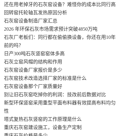
还在用老掉牙的石灰窑设备？难怪你的成本比同行高
回转窑托轮轴瓦发热原因分析
石灰窑设备制造厂家汇总
2026 年环保石灰市场需求预计突破4850万吨
石灰厂老板们：同行都在偷偷换设备，你还在用10年
前的吗？
日产300吨石灰竖窑窑体多高
石灰立窑风帽的结构和作用
石灰窑设备厂家报价是多少
石灰窑技术改造选择厂家的标准是什么
石灰窑设备那个厂家质量好
别让旧石灰窑吃掉你的利润：技改前后数据对比
新型环保竖窑采用重型平面布料器有效提高布料均匀
性
塔式复热石灰竖窑的工作原理是什么
重庆石灰窑建设施工，设备生产定制
重庆石灰价格是多少