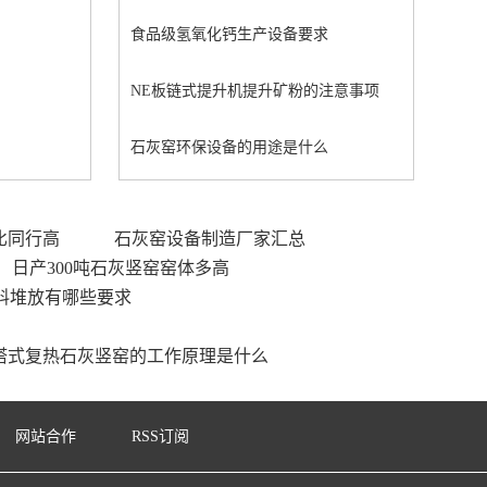
食品级氢氧化钙生产设备要求
NE板链式提升机提升矿粉的注意事项
石灰窑环保设备的用途是什么
比同行高
石灰窑设备制造厂家汇总
日产300吨石灰竖窑窑体多高
料堆放有哪些要求
塔式复热石灰竖窑的工作原理是什么
网站合作
RSS订阅