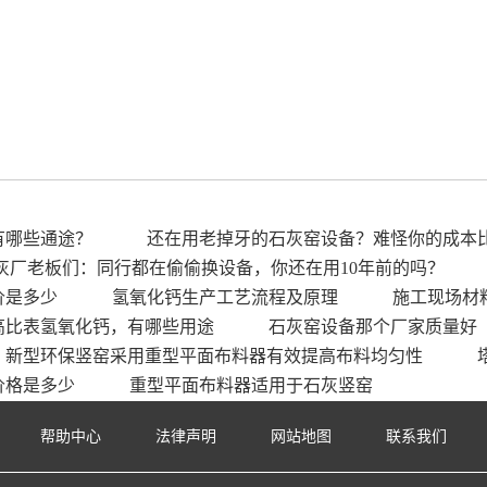
有哪些通途？
还在用老掉牙的石灰窑设备？难怪你的成本
灰厂老板们：同行都在偷偷换设备，你还在用10年前的吗？
价是多少
氢氧化钙生产工艺流程及原理
施工现场材
高比表氢氧化钙，有哪些用途
石灰窑设备那个厂家质量好
新型环保竖窑采用重型平面布料器有效提高布料均匀性
价格是多少
重型平面布料器适用于石灰竖窑
帮助中心
法律声明
网站地图
联系我们