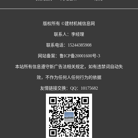
版权所有 ©建材机械信息网
联系人：李经理
联系电话：15244385908
网站备案：
鲁ICP备20001600号-3
本站所有信息遵守新广告法相关规定，如有违禁词自动失
效，不作为任何人任何行为的依据
友情链接交换：QQ：10175682