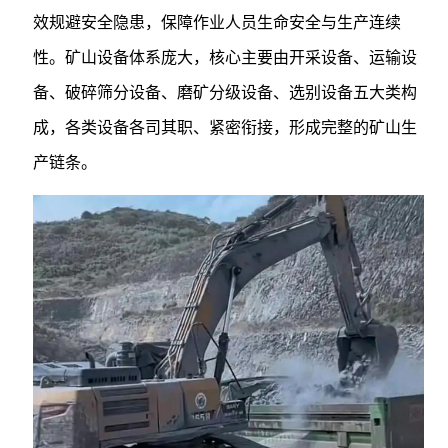
效规避安全隐患，保障作业人员生命安全与生产连续
性。矿山设备体系庞大，核心主要由开采设备、运输设
备、破碎筛分设备、磨矿分级设备、选别设备五大类构
成，各类设备各司其职、紧密衔接，形成完整的矿山生
产链条。