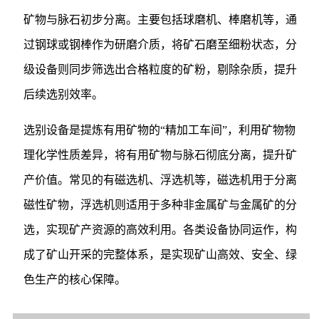
矿物与脉石初步分离。主要包括球磨机、棒磨机等，通
过钢球或钢棒作为研磨介质，将矿石磨至细粉状态，分
级设备则同步筛选出合格粒度的矿粉，剔除杂质，提升
后续选别效率。
选别设备是提炼有用矿物的“精加工车间”，利用矿物物
理化学性质差异，将有用矿物与脉石彻底分离，提升矿
产价值。常见的有磁选机、浮选机等，磁选机用于分离
磁性矿物，浮选机则适用于多种非金属矿与金属矿的分
选，实现矿产资源的高效利用。各类设备协同运作，构
成了矿山开采的完整体系，是实现矿山高效、安全、绿
色生产的核心保障。