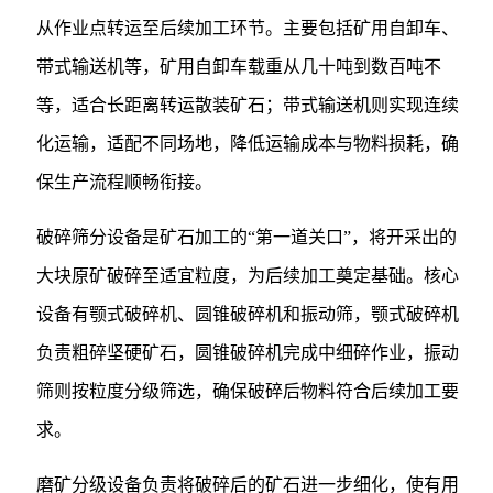
从作业点转运至后续加工环节。主要包括矿用自卸车、
带式输送机等，矿用自卸车载重从几十吨到数百吨不
等，适合长距离转运散装矿石；带式输送机则实现连续
化运输，适配不同场地，降低运输成本与物料损耗，确
保生产流程顺畅衔接。
破碎筛分设备是矿石加工的“第一道关口”，将开采出的
大块原矿破碎至适宜粒度，为后续加工奠定基础。核心
设备有颚式破碎机、圆锥破碎机和振动筛，颚式破碎机
负责粗碎坚硬矿石，圆锥破碎机完成中细碎作业，振动
筛则按粒度分级筛选，确保破碎后物料符合后续加工要
求。
磨矿分级设备负责将破碎后的矿石进一步细化，使有用