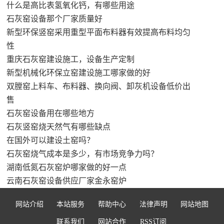
什么是高比表氢氧化钙，有哪些用途
石灰窑设备那个厂家质量好
新型环保竖窑采用重型平面布料器有效提高布料均匀
性
重庆石灰窑建设施工，设备生产定制
新型机械化环保立窑建设施工哪家做的好
双膛窑上料车、布料器、换向阀、卸灰机设备低价出
售
石灰窑设备用在哪些地方
石灰竖窑烧天然气有哪些缺点
在国外可以建设土窑吗？
石灰窑烧气成本是多少，有市场竞争力吗？
湖南低氮石灰窑炉哪家做的好一点
云南石灰窑设备供应厂家金永窑炉
网站介绍
本站服务
帮助中心
法律声明
网站地图
联系我们
网站合作
RSS订阅