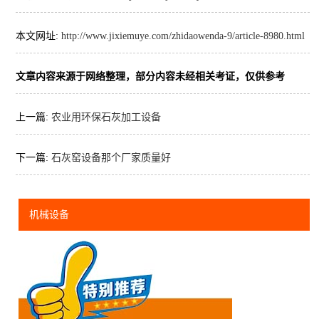
本文网址:
http://www.jixiemuye.com/zhidaowenda-9/article-8980.html
文章内容来源于网络整理，部分内容未经相关考证，仅供参考
上一篇:
农业用环保石灰加工设备
下一篇:
石灰窑设备那个厂家质量好
机械设备