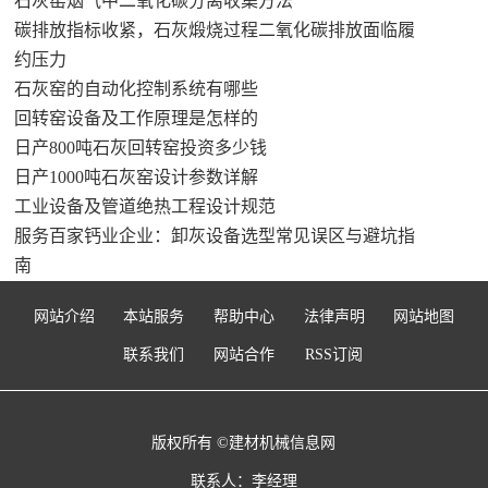
石灰窑烟气中二氧化碳分离收集方法
碳排放指标收紧，石灰煅烧过程二氧化碳排放面临履
约压力
石灰窑的自动化控制系统有哪些
回转窑设备及工作原理是怎样的
日产800吨石灰回转窑投资多少钱
日产1000吨石灰窑设计参数详解
工业设备及管道绝热工程设计规范
服务百家钙业企业：卸灰设备选型常见误区与避坑指
南
网站介绍
本站服务
帮助中心
法律声明
网站地图
联系我们
网站合作
RSS订阅
版权所有 ©建材机械信息网
联系人：李经理