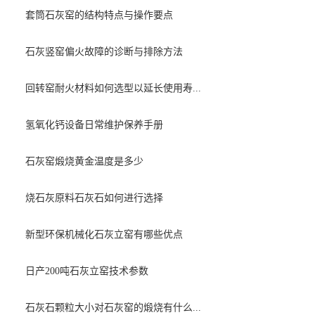
套筒石灰窑的结构特点与操作要点
石灰竖窑偏火故障的诊断与排除方法
回转窑耐火材料如何选型以延长使用寿...
氢氧化钙设备日常维护保养手册
石灰窑煅烧黄金温度是多少
烧石灰原料石灰石如何进行选择
新型环保机械化石灰立窑有哪些优点
日产200吨石灰立窑技术参数
石灰石颗粒大小对石灰窑的煅烧有什么...