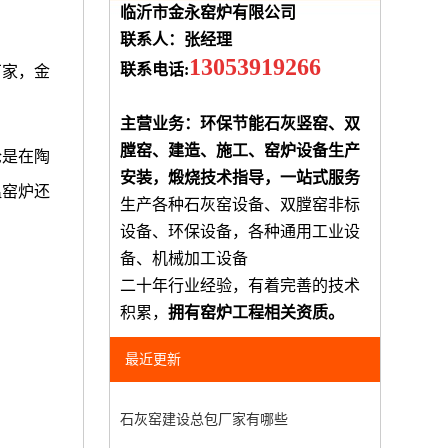
临沂市金永窑炉有限公司
联系人：张经理
13053919266
联系电话:
厂家，金
主营业务：环保节能石灰竖窑、双
膛窑、建造、施工、窑炉设备生产
论是在陶
安装，煅烧技术指导，一站式服务
温窑炉还
生产各种石灰窑设备、双膛窑非标
设备、环保设备，各种通用工业设
备、机械加工设备
二十年行业经验，有着完善的技术
积累，
拥有窑炉工程相关资质。
最近更新
石灰窑建设总包厂家有哪些