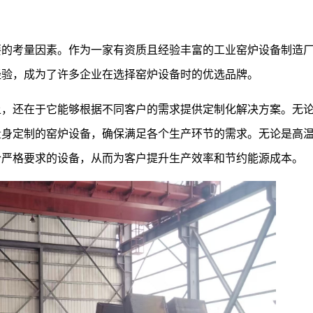
要的考量因素。作为一家有资质且经验丰富的工业窑炉设备制造
经验，成为了许多企业在选择窑炉设备时的优选品牌。
上，还在于它能够根据不同客户的需求提供定制化解决方案。无
量身定制的窑炉设备，确保满足各个生产环节的需求。无论是高
合严格要求的设备，从而为客户提升生产效率和节约能源成本。