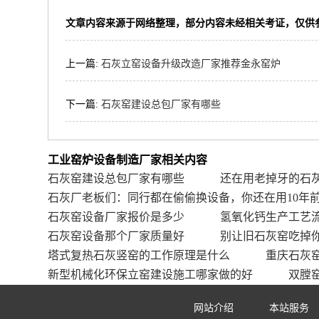
文章内容来源于网络整理，部分内容未经相关考证，仅供
上一篇:
石灰立窑设备升级改造厂家推荐金永窑炉
下一篇:
石灰窑建设总包厂家有哪些
工业窑炉设备制造厂家相关内容
石灰窑建设总包厂家有哪些
还在用老掉牙的石
石灰厂老板们：同行都在偷偷换设备，你还在用10年
石灰窑设备厂家报价是多少
氢氧化钙生产工艺
石灰窑设备那个厂家质量好
别让旧石灰窑吃掉
塔式复热石灰竖窑的工作原理是什么
重庆石灰
新型机械化环保立窑建设施工哪家做的好
双膛
网站介绍
本站服务