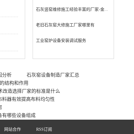
石灰竖窑维修施工经验丰富的厂家-金...
老旧石灰窑大修施工厂家哪里有
工业窑炉设备安装调试服务
因分析
石灰窑设备制造厂家汇总
的结构和作用
术改造选择厂家的标准是什么
布料器有效提高布料均匀性
窑
备有哪些设备组成
网站合作
RSS订阅