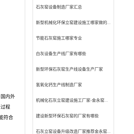
石灰窑设备制造厂家汇总
新型机械化环保立窑建设施工哪家做的...
节能石灰窑施工哪家专业
白灰设备生产线厂家有哪些
新型环保石灰窑生产线设备生产厂家
氢氧化钙生产线制造厂家
与国内外
机械化石灰立窑建设施工厂家-金永窑...
产过程
建设新型环保石灰窑的厂家有哪些
能符合
石灰立窑设备升级改造厂家推荐金永窑...