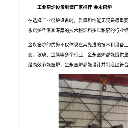
工业窑炉设备制造厂家推荐-金永窑炉
在选择工业窑炉设备时，质量和性能无疑是最重
永窑炉凭借其深厚的技术积淀和多年积累的行业
金永窑炉的优势不仅体现在其先进的技术和设备
瓷、玻璃、金属等多个行业，金永窑炉都能提供
是高效节能窑炉，金永窑炉都能设计并制造出符