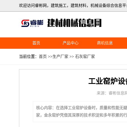
欢迎访问睿彬网，建筑施工，建筑材料，机械设备综合信息平
首页
产品中心
商机信息
当前位置：
首页
>>
生产厂家
>>
石灰窑厂家
工业窑炉设
来源：睿彬信息
核心内容：在选择工业窑炉设备时，质量和性能无
家，金永窑炉凭借其深厚的技术积淀和多年积累的