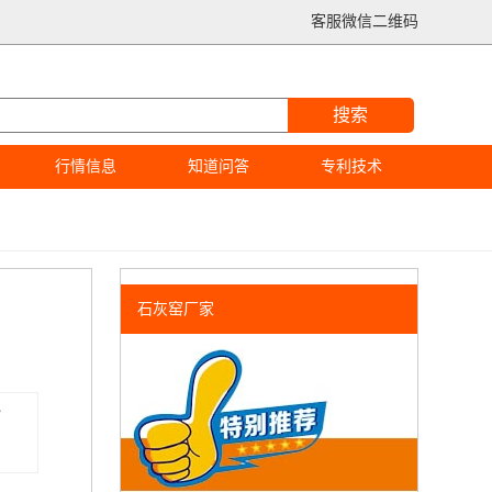
客服微信二维码
搜索
行情信息
知道问答
专利技术
石灰窑厂家
厂