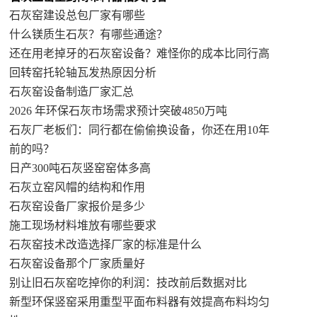
石灰窑建设总包厂家有哪些
什么镁质生石灰？有哪些通途？
还在用老掉牙的石灰窑设备？难怪你的成本比同行高
回转窑托轮轴瓦发热原因分析
石灰窑设备制造厂家汇总
2026 年环保石灰市场需求预计突破4850万吨
石灰厂老板们：同行都在偷偷换设备，你还在用10年
前的吗？
日产300吨石灰竖窑窑体多高
石灰立窑风帽的结构和作用
石灰窑设备厂家报价是多少
施工现场材料堆放有哪些要求
石灰窑技术改造选择厂家的标准是什么
石灰窑设备那个厂家质量好
别让旧石灰窑吃掉你的利润：技改前后数据对比
新型环保竖窑采用重型平面布料器有效提高布料均匀