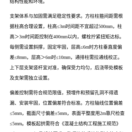
结构性能和环境。
支架体系与加固需满足稳定性要求。方柱柱箍间距需根
据柱高合理设置，柱高≤3m时间距不宜超过500mm，柱
高＞3m时间距控制在400mm以内，螺栓拧紧扭矩达标。
每侧需设置斜撑，固定牢固，层高≤6m时方柱垂直度偏
差≤8mm，层高＞6m时≤10mm，通排柱需拉通线校正。
上下层支架竖杆宜对准，确保受力均匀，后浇带处模板
及支架需独立设置。
偏差控制需符合规范限值，预埋件和预留孔洞不得遗
漏、安装牢固，位置偏差符合标准。方柱轴线位置偏差
≤5mm，截面尺寸偏差±5mm，表面平整度用2m靠尺检查
≤5mm。模板起拱需符合《混凝土结构工程施工规范》