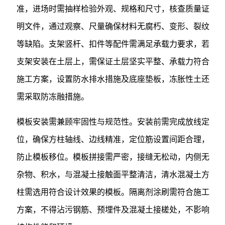
准，进场时需抽样检验外观、规格和尺寸，核查质量证
明文件，通过观察、尺量确保材料无腐朽、变形、裂纹
等缺陷。支架竖杆、扣件等配件需满足承载力要求，若
支架安装在土层上，需保证土层坚实平整、承载力符合
施工方案，设置防水排水措施及底座垫板，冻胀性土还
需采取防冻融措施。
模板安装需兼顾牢固性与规范性。安装前需完成放线定
位，确保方柱轴线、边线精准，定位筋设置间距合理，
防止模板移位。模板拼接需严密，接缝无松动，内侧无
杂物、积水，与混凝土接触面平整清洁，清水混凝土方
柱需选用符合设计效果的模板。隔离剂涂刷需符合施工
方案，不得沾污钢筋、预埋件及混凝土接槎处，不影响