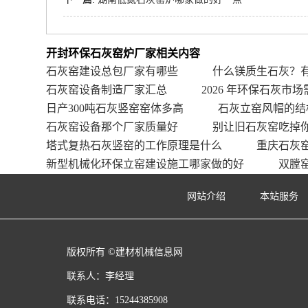
开封环保石灰窑炉厂家相关内容
石灰窑建设总包厂家有哪些
什么镁质生石灰？
石灰窑设备制造厂家汇总
2026 年环保石灰市场
日产300吨石灰竖窑窑体多高
石灰立窑风帽的结
石灰窑设备那个厂家质量好
别让旧石灰窑吃掉
塔式复热石灰竖窑的工作原理是什么
重庆石灰
新型机械化环保立窑建设施工哪家做的好
双膛
网站介绍
本站服务
版权所有 ©建材机械信息网
联系人：李经理
联系电话：15244385908