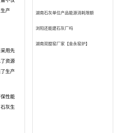
设备不仅
灰生产
湖南石灰单位产品能源消耗限额
浏阳还能建石灰厂吗
湖南双膛窑厂家【金永窑炉】
司采用先
现了资源
保了生产
环保性能
了石灰生