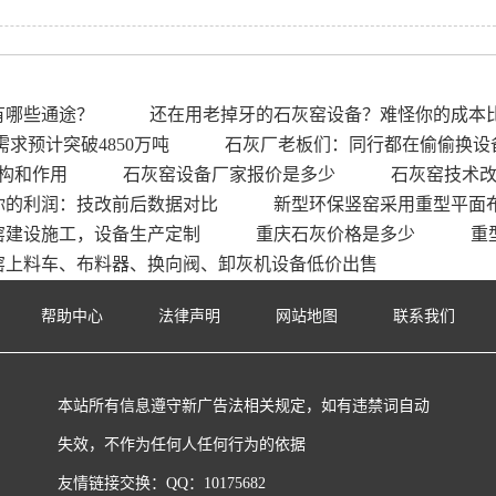
有哪些通途？
还在用老掉牙的石灰窑设备？难怪你的成本
需求预计突破4850万吨
石灰厂老板们：同行都在偷偷换设
构和作用
石灰窑设备厂家报价是多少
石灰窑技术
你的利润：技改前后数据对比
新型环保竖窑采用重型平面
窑建设施工，设备生产定制
重庆石灰价格是多少
重
窑上料车、布料器、换向阀、卸灰机设备低价出售
帮助中心
法律声明
网站地图
联系我们
本站所有信息遵守新广告法相关规定，如有违禁词自动
失效，不作为任何人任何行为的依据
友情链接交换：QQ：10175682