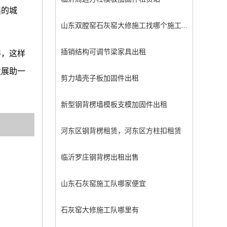
展的城
山东双膛窑石灰窑大修施工找哪个施工...
插销结构可调节梁家具出租
得，这样
发展助一
剪力墙壳子板加固件出租
新型钢背楞墙模板支模加固件出租
河东区钢背楞租赁，河东区方柱扣租赁
临沂罗庄钢背楞出租出售
山东石灰窑施工队哪家便宜
石灰窑大修施工队哪里有