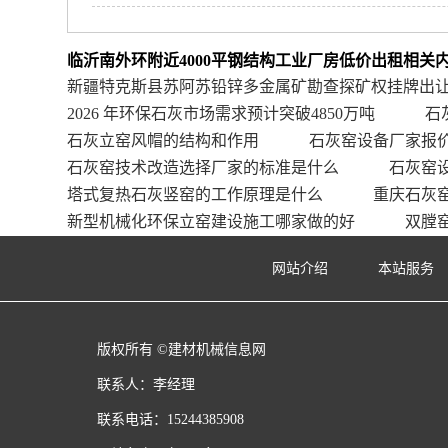
临沂南外环附近4000平钢结构工业厂房低价出租相关
新疆特克斯县苏阿苏铅锌多金属矿勘查探矿权挂牌出
2026 年环保石灰市场需求预计突破4850万吨
石
石灰立窑风帽的结构和作用
石灰窑设备厂家报
石灰窑技术改造选择厂家的标准是什么
石灰窑
塔式复热石灰竖窑的工作原理是什么
重庆石灰
新型机械化环保立窑建设施工哪家做的好
双膛
网站介绍
本站服务
版权所有 ©建材机械信息网
联系人：李经理
联系电话：15244385908