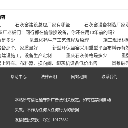
内容
让
石灰窑建设总包厂家有哪些
石灰窑设备制造厂家
灰厂老板们：同行都在偷偷换设备，你还在用10年前的吗？
价是多少
氢氧化钙生产工艺流程及原理
施工现场材
设备那个厂家质量好
新型环保竖窑采用重型平面布料器有
窑建设施工，设备生产定制
重庆石灰价格是多少
重
窑上料车、布料器、换向阀、卸灰机设备低价出售
圆锥破
帮助中心
法律声明
网站地图
联系我们
本站所有信息遵守新广告法相关规定，如有违禁词自动
失效，不作为任何人任何行为的依据
友情链接交换：QQ：10175682