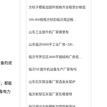
方柱子模板加固件规格齐全租赁价格低
500-800规格方柱扣临沂周边租...
山东工业提升机厂家哪里有
山东临沂6000平工业厂房+200...
临沂市罗庄区4000平钢结构厂房低...
设备的进
临沂NE提升机设备生产厂家有吗
山东石灰窑设备厂家选金永窑炉
度，都能
备电力
临沂新型石灰窑厂家在哪里呀
临沂周边方柱模板加固件租赁站