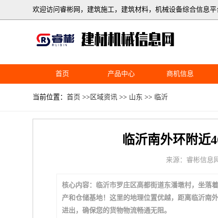
欢迎访问睿彬网，建筑施工，建筑材料，机械设备综合信息平
首页
产品中心
商机信息
当前位置：
首页
>>
区域资讯
>>
山东
>>
临沂
临沂南外环附近4
来源：睿彬信息
核心内容：临沂市罗庄区高都街道东潘墩村，坐落着
产和仓储基地！这里的地理位置优越，距离临沂南外环
进出，确保您的货物物流畅通无阻。