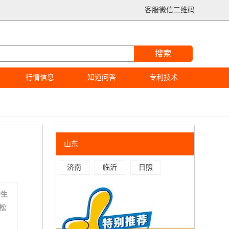
客服微信二维码
搜索
行情信息
知道问答
专利技术
山东
济南
临沂
日照
的生
松