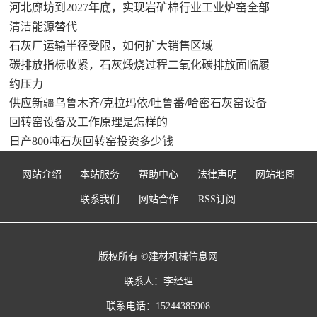
河北廊坊到2027年底，实现岩矿棉行业工业炉窑全部
清洁能源替代
石灰厂运输半径受限，如何扩大销售区域
碳排放指标收紧，石灰煅烧过程二氧化碳排放面临履
约压力
供应新疆乌鲁木齐/克拉玛依/吐鲁番/哈密石灰窑设备
回转窑设备及工作原理是怎样的
日产800吨石灰回转窑投资多少钱
网站介绍
本站服务
帮助中心
法律声明
网站地图
联系我们
网站合作
RSS订阅
版权所有 ©建材机械信息网
联系人：李经理
联系电话：15244385908