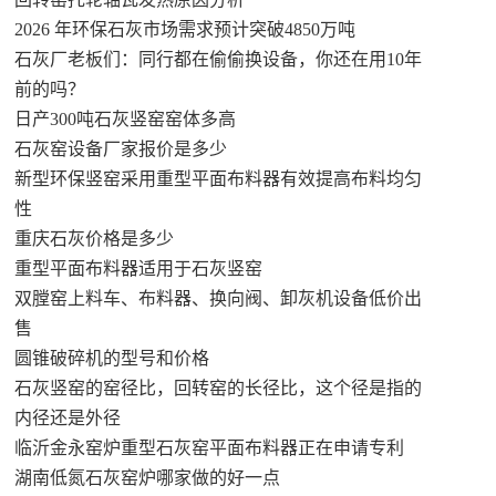
2026 年环保石灰市场需求预计突破4850万吨
石灰厂老板们：同行都在偷偷换设备，你还在用10年
前的吗？
日产300吨石灰竖窑窑体多高
石灰窑设备厂家报价是多少
新型环保竖窑采用重型平面布料器有效提高布料均匀
性
重庆石灰价格是多少
重型平面布料器适用于石灰竖窑
双膛窑上料车、布料器、换向阀、卸灰机设备低价出
售
圆锥破碎机的型号和价格
石灰竖窑的窑径比，回转窑的长径比，这个径是指的
内径还是外径
临沂金永窑炉重型石灰窑平面布料器正在申请专利
湖南低氮石灰窑炉哪家做的好一点