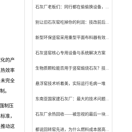
石灰厂老板们：同行都在偷偷换设备，...
别让旧石灰窑吃掉你的利润：技改前后...
新型环保竖窑采用重型平面布料器有效...
石灰竖窑核心专用设备与系统解决方案
域化的产
生物质颗粒能否用于竖窑煅烧石灰？技...
其热效率
尚未完全
悬浮窑技术听着美，实际运行毛病一堆
机制。
东南亚国家建石灰厂：最大的技术问题...
化强制压
石灰厂余热回收——被忽视的最后一块...
规标准，
是推动这
都说回转窑先进，为什么燃料成本居高...