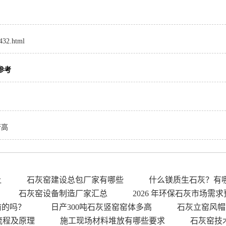
8432.html
参考
行高
让
石灰窑建设总包厂家有哪些
什么镁质生石灰？有
石灰窑设备制造厂家汇总
2026 年环保石灰市场需求
前的吗？
日产300吨石灰竖窑窑体多高
石灰立窑风帽
流程及原理
施工现场材料堆放有哪些要求
石灰窑技