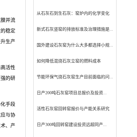
从石灰石到生石灰：窑炉内的化学变化
双膛并流
新式石灰竖窑的排放标准及治理措施是...
放的稳定
提升生产
国外建设石灰窑为什么大多都选择小规...
如何降低混烧石灰立窑的燃料成本
向高活性
节能环保气烧石灰窑生产目前面临的问...
更强的研
日产200吨石灰窑项目总报价及投资...
场化手段
活性石灰窑回转窑报价与产能关系研究
效应与协
日产300吨回转窑建设投资远超同产...
技术、产