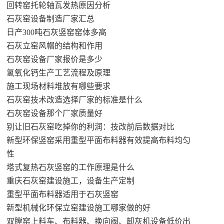
回转窑托轮轴瓦发热原因分析
石灰窑设备制造厂家汇总
日产300吨石灰竖窑窑体多高
石灰立窑风帽的结构和作用
石灰窑设备厂家报价是多少
氢氧化钙生产工艺流程及原理
施工现场材料堆放有哪些要求
石灰窑技术改造选择厂家的标准是什么
石灰窑设备那个厂家质量好
别让旧石灰窑吃掉你的利润：技改前后数据对比
新型环保竖窑采用重型平面布料器有效提高布料均匀
性
塔式复热石灰竖窑的工作原理是什么
重庆石灰窑建设施工，设备生产定制
重型平面布料器适用于石灰竖窑
新型机械化环保立窑建设施工哪家做的好
双膛窑上料车、布料器、换向阀、卸灰机设备低价出