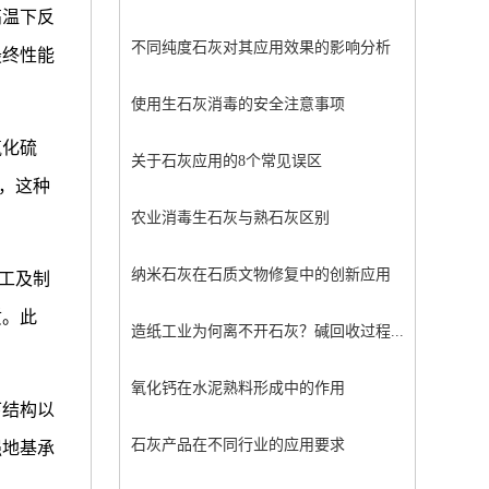
高温下反
不同纯度石灰对其应用效果的影响分析
最终性能
使用生石灰消毒的安全注意事项
氧化硫
关于石灰应用的8个常见误区
），这种
农业消毒生石灰与熟石灰区别
纳米石灰在石质文物修复中的创新应用
加工及制
质。此
造纸工业为何离不开石灰？碱回收过程...
氧化钙在水泥熟料形成中的作用
下结构以
石灰产品在不同行业的应用要求
强地基承