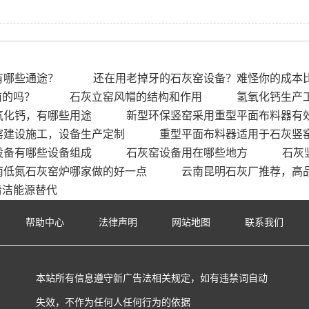
有哪些通途？
还在用老掉牙的石灰窑设备？难怪你的成本
前的吗？
石灰立窑风帽的结构和作用
氢氧化钙生产
氧化钙，有哪些用途
新型环保竖窑采用重型平面布料器有
窑建设施工，设备生产定制
重型平面布料器适用于石灰竖
设备有哪些设备组成
石灰窑设备用在哪些地方
石灰
南低氮石灰窑炉哪家做的好一点
云南昆明石灰厂推荐，高
清洁能源替代
帮助中心
法律声明
网站地图
联系我们
本站所有信息遵守新广告法相关规定，如有违禁词自动
失效，不作为任何人任何行为的依据