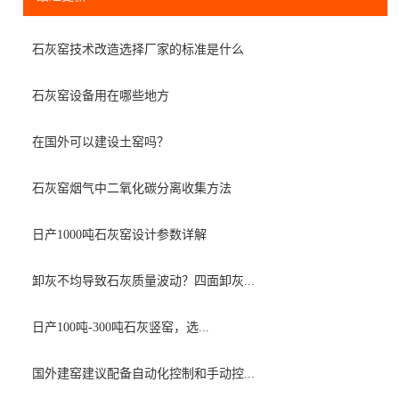
石灰窑技术改造选择厂家的标准是什么
石灰窑设备用在哪些地方
在国外可以建设土窑吗？
石灰窑烟气中二氧化碳分离收集方法
日产1000吨石灰窑设计参数详解
卸灰不均导致石灰质量波动？四面卸灰...
日产100吨-300吨石灰竖窑，选...
国外建窑建议配备自动化控制和手动控...