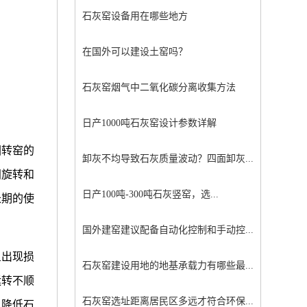
石灰窑设备用在哪些地方
在国外可以建设土窑吗？
石灰窑烟气中二氧化碳分离收集方法
日产1000吨石灰窑设计参数详解
回转窑的
卸灰不均导致石灰质量波动？四面卸灰...
间旋转和
日产100吨-300吨石灰竖窑，选...
长期的使
国外建窑建议配备自动化控制和手动控...
旦出现损
石灰窑建设用地的地基承载力有哪些最...
运转不顺
石灰窑选址距离居民区多远才符合环保...
，降低石