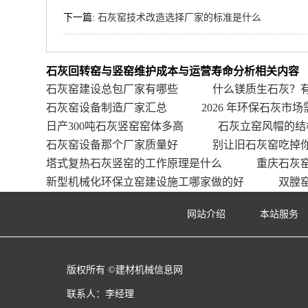
下一篇:
石灰窑技术改造选择厂家的标准是什么
石灰回转窑与竖窑维护成本与运营寿命分析相关内容
石灰窑建设总包厂家有哪些
什么镁质生石灰？
石灰窑设备制造厂家汇总
2026 年环保石灰市场
日产300吨石灰竖窑窑体多高
石灰立窑风帽的结
石灰窑设备那个厂家质量好
别让旧石灰窑吃掉
塔式复热石灰竖窑的工作原理是什么
重庆石灰
新型机械化环保立窑建设施工哪家做的好
双膛
网站介绍
本站服务
版权所有 ©建材机械信息网
联系人：李经理