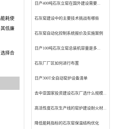
日产400吨石灰立窑在国外建设需要...
品能耗使
石灰窑建设中的主要技术挑战有哪些
于其低廉
石灰窑自动化控制系统报价及实施案例
日产100吨石灰立窑总装机容量是多...
。选择合
石灰厂厂区如何进行布置
日产300T全自动窑炉设备清单
去中亚国家投资建设石灰厂选什么规模...
高活性度石灰生产线的窑炉建设耐火材...
降低能耗指标的石灰窑保温结构优化