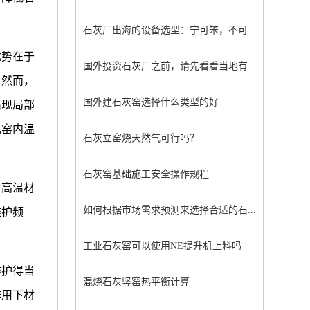
石灰厂出海的设备选型：宁可笨，不可...
优势在于
国外投资石灰厂之前，请先看看当地有...
。然而，
国外建石灰窑选择什么类型的好
出现局部
免窑内温
石灰立窑烧天然气可行吗？
石灰窑基础施工安全操作规程
耐高温材
如何根据市场需求预测来选择合适的石...
维护频
工业石灰窑可以使用NE提升机上料吗
维护得当
混烧石灰竖窑热平衡计算
作用下材