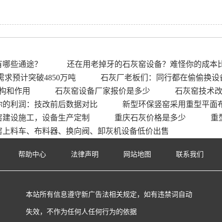
有哪些通途？
还在用老掉牙的石灰窑设备？难怪你的成本
需求预计突破4850万吨
石灰厂老板们：同行都在偷偷换设
构和作用
石灰窑设备厂家报价是多少
石灰窑技术
你的利润：技改前后数据对比
新型环保竖窑采用重型平面
窑建设施工，设备生产定制
重庆石灰价格是多少
重
窑上料车、布料器、换向阀、卸灰机设备低价出售
帮助中心
法律声明
网站地图
联系我们
本站所有信息遵守新广告法相关规定，如有违禁词自动
失效，不作为任何人任何行为的依据