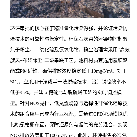
环评审批的核心在于精准量化污染源强，并论证污染防
治技术的可靠性与稳定性。环保石灰窑的污染物控制聚
焦于粉尘、二氧化硫及氮氧化物。粉尘治理需采用“高效
旋风+布袋除尘”二级串联工艺，滤料材质宜选用覆膜聚
酯或P84纤维，确保排放浓度稳定低于10mg/Nm³。对于
SO₂，应采用干法或半干法脱硫技术，设计脱硫效率不
低于95%，并建立钙硫比与脱硫塔压降的实时调控模
型。针对NOx减排，低氮燃烧器与选择性非催化还原技
术的组合应用已成为行业标配，需通过CFD流场模拟优
化喷氨格栅布置，保障还原剂与烟气的充分混合，实现
NOx排放浓度低于100mg/Nm³。此外，环评报告必须包