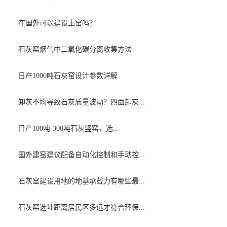
在国外可以建设土窑吗？
石灰窑烟气中二氧化碳分离收集方法
日产1000吨石灰窑设计参数详解
卸灰不均导致石灰质量波动？四面卸灰...
日产100吨-300吨石灰竖窑，选...
国外建窑建议配备自动化控制和手动控...
石灰窑建设用地的地基承载力有哪些最...
石灰窑选址距离居民区多远才符合环保...