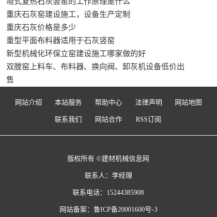
塔式复热石灰竖窑的工作原理是什么
重庆石灰窑建设施工，设备生产定制
重庆石灰价格是多少
重型平面布料器适用于石灰竖窑
新型机械化环保立窑建设施工哪家做的好
双膛窑上料车、布料器、换向阀、卸灰机设备低价出
售
网站介绍
本站服务
帮助中心
法律声明
网站地图
联系我们
网站合作
RSS订阅
版权所有 ©建材机械信息网
联系人：李经理
联系电话：15244385908
网站备案：
鲁ICP备20001600号-3