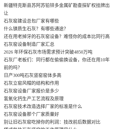
新疆特克斯县苏阿苏铅锌多金属矿勘查探矿权挂牌出
让
石灰窑建设总包厂家有哪些
什么镁质生石灰？有哪些通途？
还在用老掉牙的石灰窑设备？难怪你的成本比同行高
石灰窑设备制造厂家汇总
2026 年环保石灰市场需求预计突破4850万吨
石灰厂老板们：同行都在偷偷换设备，你还在用10年
前的吗？
日产300吨石灰竖窑窑体多高
石灰立窑风帽的结构和作用
石灰窑设备厂家报价是多少
氢氧化钙生产工艺流程及原理
石灰窑技术改造选择厂家的标准是什么
石灰窑设备那个厂家质量好
别让旧石灰窑吃掉你的利润：技改前后数据对比