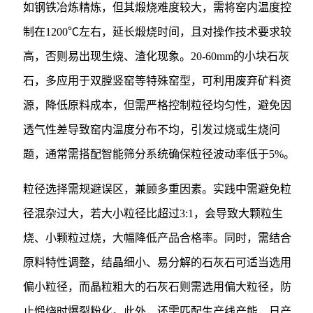
如钢铁冶炼精炼，但其煅烧难度较大，需将窑内温度控
制在1200℃左右，延长煅烧时间，且对操作技术要求较
高，否则易出现生烧、渣化现象。20-60mm的小块石灰
石，多应用于双膛竖窑等特殊窑型，可利用废弃矿料资
源，降低原料成本，但需严格控制粒径均匀性，避免因
透气性差导致窑内温度分布不均，引发过烧或生烧问
题，通常需搭配智能筛分系统确保粒径波动率低于5%。
粒径选择需规避误区，兼顾多重因素。实践中需避免粒
径混杂过大，若大小粒径比超过3:1，会导致大颗粒生
烧、小颗粒过烧，大幅降低产品合格率。同时，需结合
原料特性调整，结晶细小、易分解的石灰石可适当选用
偏小粒径，而晶粒粗大的石灰石则需选用偏大粒径，防
止煅烧时爆裂粉化。此外，还需匹配生产线产能，日产