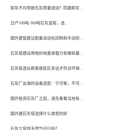
卸灰不均导致石灰质量波动？四面卸灰...
日产100吨-300吨石灰竖窑，选...
国外建窑建议配备自动化控制和手动控...
石灰窑建设用地的地基承载力有哪些最...
石灰窑选址距离居民区多远才符合环保...
石灰厂出海的设备选型：宁可笨，不可...
国外投资石灰厂之前，请先看看当地有...
国外建石灰窑选择什么类型的好
石灰立窑烧天然气可行吗？