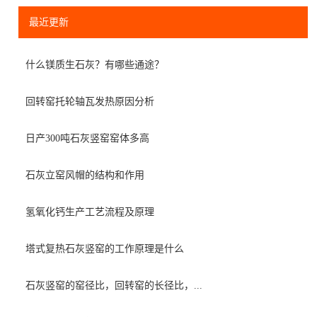
最近更新
什么镁质生石灰？有哪些通途？
回转窑托轮轴瓦发热原因分析
日产300吨石灰竖窑窑体多高
石灰立窑风帽的结构和作用
氢氧化钙生产工艺流程及原理
塔式复热石灰竖窑的工作原理是什么
石灰竖窑的窑径比，回转窑的长径比，...