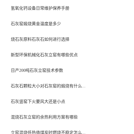
氢氧化钙设备日常维护保养手册
石灰窑煅烧黄金温度是多少
烧石灰原料石灰石如何进行选择
新型环保机械化石灰立窑有哪些优点
日产200吨石灰立窑技术参数
石灰石颗粒大小对石灰窑的煅烧有什么...
石灰竖窑下火要风大还是小点
混烧石灰立窑的余热利用方案有哪些
立窑混烧低热值煤炭时燃烧不稳定怎么...