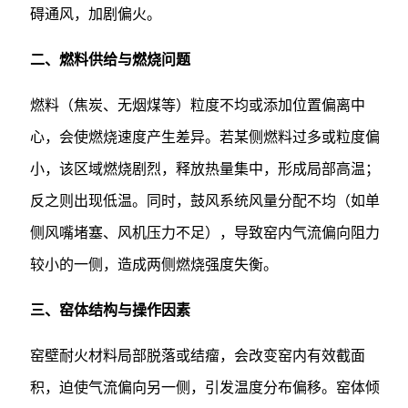
碍通风，加剧偏火。
二、燃料供给与燃烧问题
燃料（焦炭、无烟煤等）粒度不均或添加位置偏离中
心，会使燃烧速度产生差异。若某侧燃料过多或粒度偏
小，该区域燃烧剧烈，释放热量集中，形成局部高温；
反之则出现低温。同时，鼓风系统风量分配不均（如单
侧风嘴堵塞、风机压力不足），导致窑内气流偏向阻力
较小的一侧，造成两侧燃烧强度失衡。
三、窑体结构与操作因素
窑壁耐火材料局部脱落或结瘤，会改变窑内有效截面
积，迫使气流偏向另一侧，引发温度分布偏移。窑体倾