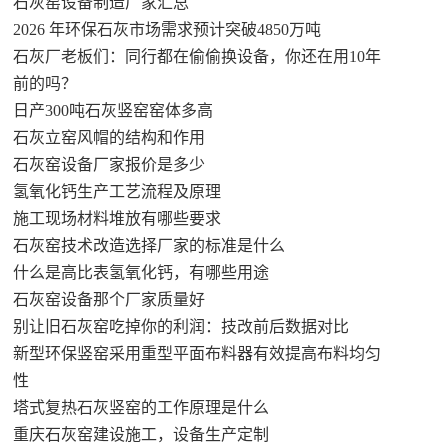
石灰窑设备制造厂家汇总
2026 年环保石灰市场需求预计突破4850万吨
石灰厂老板们：同行都在偷偷换设备，你还在用10年
前的吗？
日产300吨石灰竖窑窑体多高
石灰立窑风帽的结构和作用
石灰窑设备厂家报价是多少
氢氧化钙生产工艺流程及原理
施工现场材料堆放有哪些要求
石灰窑技术改造选择厂家的标准是什么
什么是高比表氢氧化钙，有哪些用途
石灰窑设备那个厂家质量好
别让旧石灰窑吃掉你的利润：技改前后数据对比
新型环保竖窑采用重型平面布料器有效提高布料均匀
性
塔式复热石灰竖窑的工作原理是什么
重庆石灰窑建设施工，设备生产定制