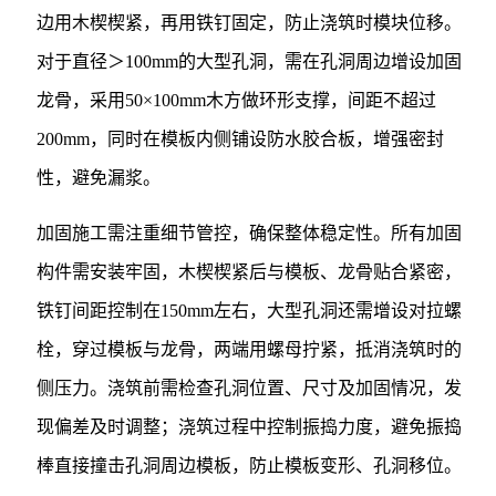
边用木楔楔紧，再用铁钉固定，防止浇筑时模块位移。
对于直径＞100mm的大型孔洞，需在孔洞周边增设加固
龙骨，采用50×100mm木方做环形支撑，间距不超过
200mm，同时在模板内侧铺设防水胶合板，增强密封
性，避免漏浆。
加固施工需注重细节管控，确保整体稳定性。所有加固
构件需安装牢固，木楔楔紧后与模板、龙骨贴合紧密，
铁钉间距控制在150mm左右，大型孔洞还需增设对拉螺
栓，穿过模板与龙骨，两端用螺母拧紧，抵消浇筑时的
侧压力。浇筑前需检查孔洞位置、尺寸及加固情况，发
现偏差及时调整；浇筑过程中控制振捣力度，避免振捣
棒直接撞击孔洞周边模板，防止模板变形、孔洞移位。