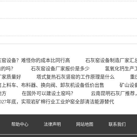
灰窑设备？难怪你的成本比同行高
石灰窑设备制造厂家汇
前的吗？
石灰窑设备厂家报价是多少
氢氧化钙生产
厂家质量好
塔式复热石灰竖窑的工作原理是什么
重
窑上料车、布料器、换向阀、卸灰机设备低价出售
矿山设
地方
在国外可以建设土窑吗？
云南昆明石灰厂推荐
027年底，实现岩矿棉行业工业炉窑全部清洁能源替代
帮助中心
法律声明
网站地图
联系我们