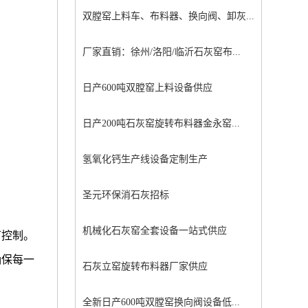
双膛窑上料车、布料器、换向阀、卸灰...
厂家直销：徐州/洛阳/临沂石灰窑布...
日产600吨双膛窑上料设备供应
日产200吨石灰窑旋转布料器金永窑...
氢氧化钙生产线设备定制生产
圣元环保消石灰招标
机械化石灰窑全套设备一站式供应
节控制。
确保每一
石灰立窑旋转布料器厂家供应
全新日产600吨双膛窑换向阀设备低...