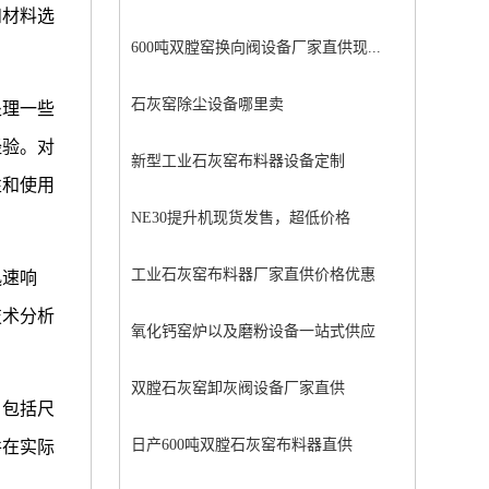
和材料选
600吨双膛窑换向阀设备厂家直供现...
石灰窑除尘设备哪里卖
处理一些
经验。对
新型工业石灰窑布料器设备定制
性和使用
NE30提升机现货发售，超低价格
工业石灰窑布料器厂家直供价格优惠
迅速响
技术分析
氧化钙窑炉以及磨粉设备一站式供应
双膛石灰窑卸灰阀设备厂家直供
，包括尺
日产600吨双膛石灰窑布料器直供
并在实际