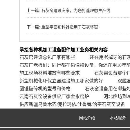
上一篇:
石灰窑建设专家，为您打造理想生产线
下一篇:
重型平面布料器适用于石灰竖窑
承接各种机加工设备配件加工业务相关内容
石灰窑建设总包厂家有哪些
还在用老掉牙的石
石灰厂老板们：同行都在偷偷换设备，你还在用10年
施工现场材料堆放有哪些要求
石灰窑设备那个
新型机械化环保立窑建设施工哪家做的好
双膛
圆锥破碎机的型号和价格
石灰窑设备用在哪些
云南石灰窑设备供应厂家金永窑炉
河北廊坊到2
供应新疆乌鲁木齐/克拉玛依/吐鲁番/哈密石灰窑设备
网站介绍
本站服务