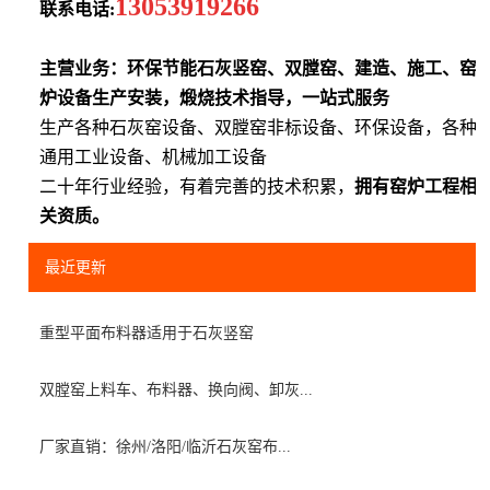
13053919266
联系电话:
主营业务：环保节能石灰竖窑、双膛窑、建造、施工、窑
炉设备生产安装，煅烧技术指导，一站式服务
生产各种石灰窑设备、双膛窑非标设备、环保设备，各种
通用工业设备、机械加工设备
二十年行业经验，有着完善的技术积累，
拥有窑炉工程相
关资质。
最近更新
重型平面布料器适用于石灰竖窑
双膛窑上料车、布料器、换向阀、卸灰...
厂家直销：徐州/洛阳/临沂石灰窑布...