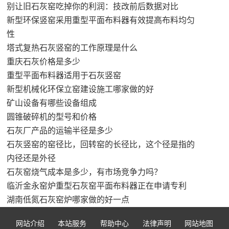
别让旧石灰窑吃掉你的利润：技改前后数据对比
新型环保竖窑采用重型平面布料器有效提高布料均匀
性
塔式复热石灰竖窑的工作原理是什么
重庆石灰价格是多少
重型平面布料器适用于石灰竖窑
新型机械化环保立窑建设施工哪家做的好
矿山设备有哪些设备组成
圆锥破碎机的型号和价格
石灰厂产品的运输半径是多少
石灰竖窑的窑径比，回转窑的长径比，这个径是指的
内径还是外径
石灰窑烧气成本是多少，有市场竞争力吗？
临沂金永窑炉重型石灰窑平面布料器正在申请专利
湖南低氮石灰窑炉哪家做的好一点
网站介绍
本站服务
帮助中心
法律声明
网站地图