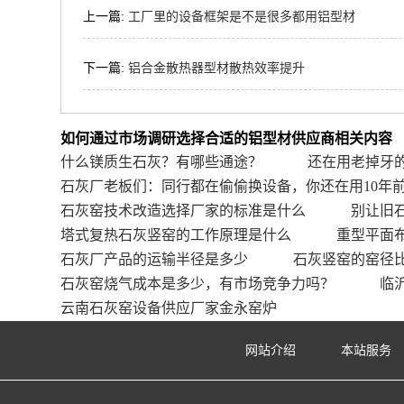
上一篇:
工厂里的设备框架是不是很多都用铝型材
下一篇:
铝合金散热器型材散热效率提升
如何通过市场调研选择合适的铝型材供应商相关内容
什么镁质生石灰？有哪些通途？
还在用老掉牙
石灰厂老板们：同行都在偷偷换设备，你还在用10年
石灰窑技术改造选择厂家的标准是什么
别让旧
塔式复热石灰竖窑的工作原理是什么
重型平面
石灰厂产品的运输半径是多少
石灰竖窑的窑径
石灰窑烧气成本是多少，有市场竞争力吗？
临
云南石灰窑设备供应厂家金永窑炉
网站介绍
本站服务