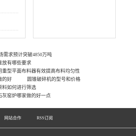
市场需求预计突破4850万吨
堆放有哪些要求
用重型平面布料器有效提高布料均匀性
做的好
圆锥破碎机的型号和价格
原料如何进行筛选
石灰窑炉哪家做的好一点
网站合作
RSS订阅