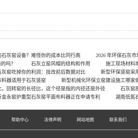
的石灰窑设备？难怪你的成本比同行高
2026 年环保石灰
前的吗？
石灰立窑风帽的结构和作用
施工现场材料
石灰窑吃掉你的利润：技改前后数据对比
新型环保竖窑采
布料器适用于石灰竖窑
新型机械化环保立窑建设施工哪家
比，回转窑的长径比，这个径是指的内径还是外径
石灰窑
沂金永窑炉重型石灰窑平面布料器正在申请专利
湖南低氮
帮助中心
法律声明
网站地图
联系我们