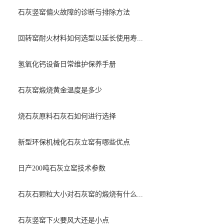
石灰竖窑偏火故障的诊断与排除方法
回转窑耐火材料如何选型以延长使用寿...
氢氧化钙设备日常维护保养手册
石灰窑煅烧黄金温度是多少
烧石灰原料石灰石如何进行选择
新型环保机械化石灰立窑有哪些优点
日产200吨石灰立窑技术参数
石灰石颗粒大小对石灰窑的煅烧有什么...
石灰竖窑下火要风大还是小点