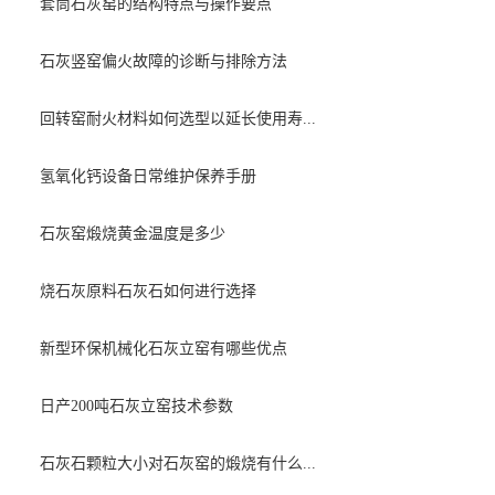
套筒石灰窑的结构特点与操作要点
石灰竖窑偏火故障的诊断与排除方法
回转窑耐火材料如何选型以延长使用寿...
氢氧化钙设备日常维护保养手册
石灰窑煅烧黄金温度是多少
烧石灰原料石灰石如何进行选择
新型环保机械化石灰立窑有哪些优点
日产200吨石灰立窑技术参数
石灰石颗粒大小对石灰窑的煅烧有什么...