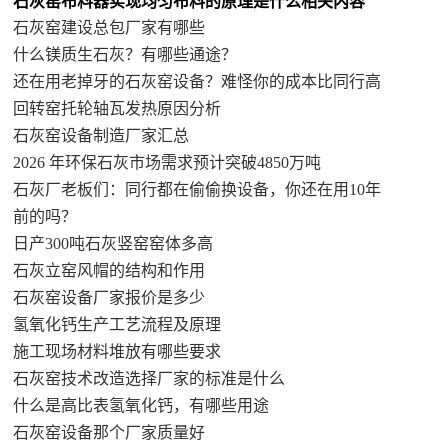
石灰窑布料器实现均匀布料的原理是什么相关内容
石灰窑建设总包厂家有哪些
什么镁质生石灰？有哪些通途？
还在用老掉牙的石灰窑设备？难怪你的成本比同行高
回转窑托轮轴瓦发热原因分析
石灰窑设备制造厂家汇总
2026 年环保石灰市场需求预计突破4850万吨
石灰厂老板们：同行都在偷偷换设备，你还在用10年
前的吗？
日产300吨石灰竖窑窑体多高
石灰立窑风帽的结构和作用
石灰窑设备厂家报价是多少
氢氧化钙生产工艺流程及原理
施工现场材料堆放有哪些要求
石灰窑技术改造选择厂家的标准是什么
什么是高比表氢氧化钙，有哪些用途
石灰窑设备那个厂家质量好